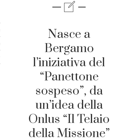
licare?
er gli autori
Nasce a
a è l’article marketing
Bergamo
marketing e stile di scrittura
ento per i publishers
l’iniziativa del
“Panettone
sospeso”, da
un’idea della
Onlus “Il Telaio
della Missione”
vacy