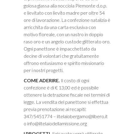
golosa glassa alla nocciola Piemonte d.o.p.
e lievitato con lievito madre per oltre 54
ore di lavorazione. La confezione natalizia è
arricchita da una carta esclusiva con
motivo floreale, con un nastro in doppio
raso oro e un angelo custode glitterato oro.
Ogni panettone è impacchettato da
decine di volontari che gratuitamente
offrono entusiasmo e spirito missionario
per i nostri progetti.
COME ADERIRE.
Il costo di ogni
confezione è di € 13,00 ed è possibile
ottenere la detrazione fiscale nei termini di
legge. La vendita del panettone si effettua
previa prenotazione ai recapiti:
347/5451774 –
iltelaiobergamo@libero.it
o
info@iltelaiodellamissione.org
I PROGETTI.
Il ricavato verrà utilizzato