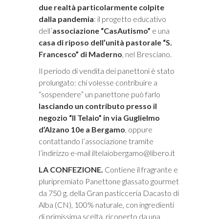
due realtà particolarmente colpite
dalla pandemia
: il progetto educativo
dell’
associazione “CasAutismo”
e una
casa di riposo dell’unità pastorale “S.
Francesco” di Maderno
, nel Bresciano.
Il periodo di vendita dei panettoni è stato
prolungato: chi volesse contribuire a
“sospendere” un panettone può farlo
lasciando un contributo presso il
negozio “Il Telaio” in via Guglielmo
d’Alzano 10e a Bergamo
, oppure
contattando l’associazione tramite
l’indirizzo e-mail
iltelaiobergamo@libero.it
LA CONFEZIONE.
Contiene il fragrante e
pluripremiato Panettone glassato gourmet
da 750 g. della Gran pasticceria Dacasto di
Alba (CN), 100% naturale, con ingredienti
di primissima scelta, ricoperto da una