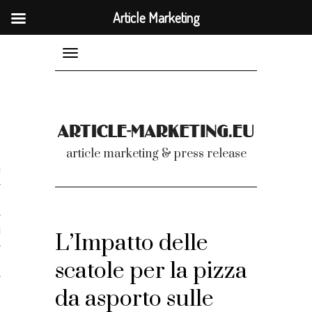
Article Marketing
Article Marketing
Toggle
navigation
nicati
article marketing & press release
omunicati stampa
a comunicati 2007-2020
cati Video
L’Impatto delle
dei comunicati
scatole per la pizza
da asporto sulle