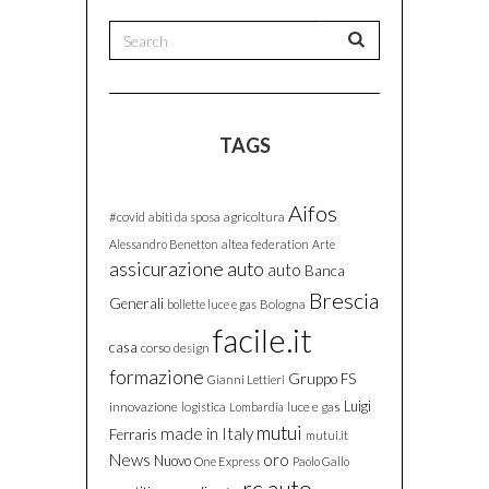
TAGS
Aifos
#covid
abiti da sposa
agricoltura
Alessandro Benetton
altea federation
Arte
assicurazione auto
auto
Banca
Brescia
Generali
bollette luce e gas
Bologna
facile.it
casa
corso
design
formazione
Gruppo FS
Gianni Lettieri
Luigi
innovazione
luce e gas
logistica
Lombardia
mutui
made in Italy
Ferraris
mutui.it
News
oro
Nuovo
One Express
Paolo Gallo