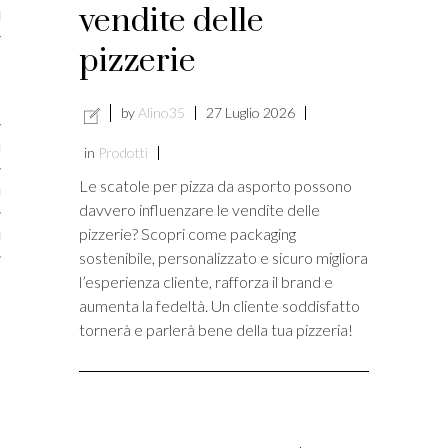
vendite delle
taci
pizzerie
licare?
er gli autori
by
Alino35
27 Luglio 2026
a è l’article marketing?
in
Prodotti
Le scatole per pizza da asporto possono
marketing e stile di scrittura
davvero influenzare le vendite delle
pizzerie? Scopri come packaging
ento per i publishers
sostenibile, personalizzato e sicuro migliora
l’esperienza cliente, rafforza il brand e
aumenta la fedeltà. Un cliente soddisfatto
tornerà e parlerà bene della tua pizzeria!