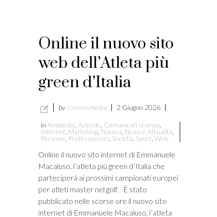
Online il nuovo sito
web dell’Atleta più
green d’Italia
by
cosmosmedia
2 Giugno 2026
in
Ambiente
,
Aziende
,
Comunicati stampa
,
Internet
,
Marketing
,
Natura
,
News e Attualità
,
Persone
,
Professionisti
,
Società
,
Sport
,
Web
Online il nuovo sito internet di Emmanuele
Macaluso, l’atleta più green d’Italia che
parteciperà ai prossimi campionati europei
per atleti master nel golf. È stato
pubblicato nelle scorse ore il nuovo sito
internet di Emmanuele Macaluso, l’atleta