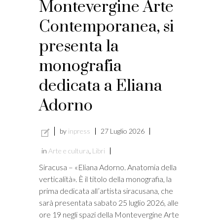
Montevergine Arte
vacy
Contemporanea, si
i
presenta la
monografia
dedicata a Eliana
Adorno
by
inpress
27 Luglio 2026
in
Arte e cultura
,
Libri
Siracusa – «Eliana Adorno. Anatomia della
verticalità». È il titolo della monografia, la
prima dedicata all’artista siracusana, che
sarà presentata sabato 25 luglio 2026, alle
ore 19 negli spazi della Montevergine Arte