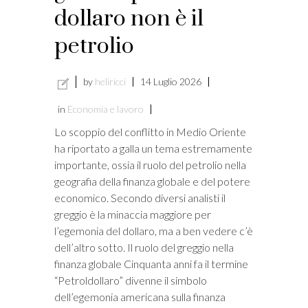
dollaro non è il
petrolio
by
heliricci
14 Luglio 2026
in
Economia e lavoro
Lo scoppio del conflitto in Medio Oriente
ha riportato a galla un tema estremamente
importante, ossia il ruolo del petrolio nella
geografia della finanza globale e del potere
economico. Secondo diversi analisti il
greggio è la minaccia maggiore per
l’egemonia del dollaro, ma a ben vedere c’è
dell’altro sotto. Il ruolo del greggio nella
finanza globale Cinquanta anni fa il termine
“Petroldollaro” divenne il simbolo
dell’egemonia americana sulla finanza