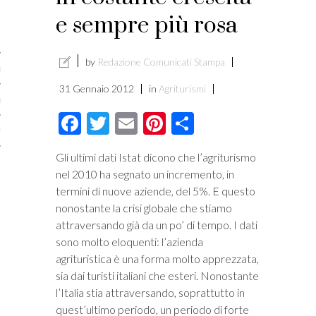
licare?
e sempre più rosa
er gli autori
by
Redazione Comunicati Stampa
a è l’article marketing
31 Gennaio 2012
in
Agriturismi
marketing e stile di scrittura
Facebook
Twitter
Email
Pinterest
Condividi
ento per i publishers
Gli ultimi dati Istat dicono che l’agriturismo
nel 2010 ha segnato un incremento, in
termini di nuove aziende, del 5%. E questo
nonostante la crisi globale che stiamo
attraversando già da un po’ di tempo. I dati
sono molto eloquenti: l’azienda
agrituristica è una forma molto apprezzata,
sia dai turisti italiani che esteri. Nonostante
l’Italia stia attraversando, soprattutto in
vacy
quest’ultimo periodo, un periodo di forte