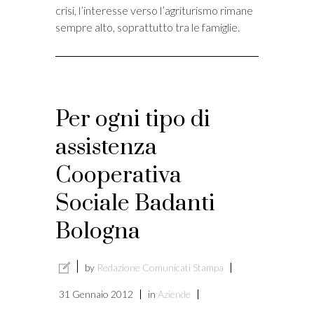
crisi, l’interesse verso l’agriturismo rimane
i
sempre alto, soprattutto tra le famiglie.
Per ogni tipo di
assistenza
Cooperativa
Sociale Badanti
Bologna
by
Redazione Comunicati Stampa
31 Gennaio 2012
in
Aziende