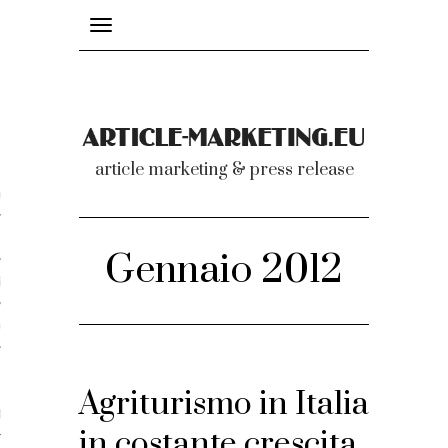
Toggle
navigation
nicati
article marketing & press release
omunicati stampa
a comunicati 2007-2020
Gennaio 2012
cati Video
dei comunicati
Agriturismo in Italia
ti
in costante crescita