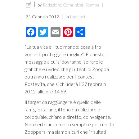
by
Redazione Comunicati Stampa
31 Gennaio 2012
in
Internet
Facebook
Twitter
Email
Pinterest
Condividi
“La tua vita e il tuo mondo: cosa altro
vorresti proteggere meglio?”. È questo il
messaggio a cui si dovranno ispirare le
grafiche e i video che gli utenti di Zooppa
potranno realizzare per il contest
Postevita, che si chiuderà il 27 febbraio
2012, alle ore 14.59.
Il target da raggiungere è quello delle
famiglie italiane, il tono da utilizzare è
colloquiale, chiaro e diretto, coinvolgente.
Non certo un compito semplice per i nostri
Zooppers, ma siamo sicuri che i risultati