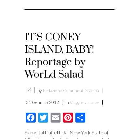
IT’S CONEY
ISLAND, BABY!
Reportage by
WorLd Salad
by
Redazione Comunicati Stampa
31 Gennaio 2012
in
Viaggi e vacanze
Facebook
Twitter
Email
Pinterest
Condividi
Siamo tutti affetti dal New York State of