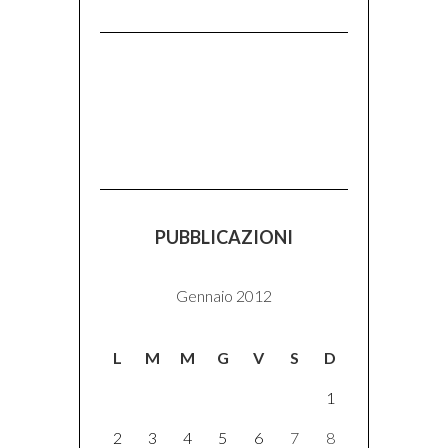
PUBBLICAZIONI
Gennaio 2012
L
M
M
G
V
S
D
1
2
3
4
5
6
7
8