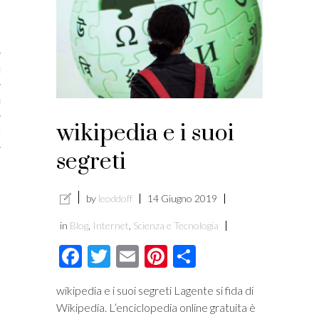
licare?
er gli autori
a è l’article marketing
marketing e stile di scrittura
wikipedia e i suoi
ento per i publishers
segreti
by
leoddoff
14 Giugno 2019
in
Blog
,
Internet
,
Scienza e Tecnologia
Facebook
Twitter
Email
Pinterest
Condividi
wikipedia e i suoi segreti Lagente si fida di
Wikipedia. L’enciclopedia online gratuita è
vacy