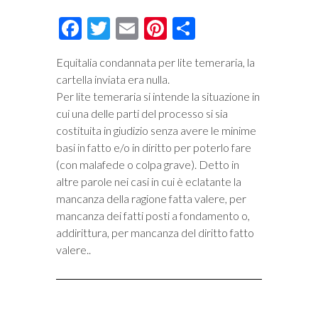
Facebook
Twitter
Email
Pinterest
Condividi
Equitalia condannata per lite temeraria, la
cartella inviata era nulla.
Per lite temeraria si intende la situazione in
cui una delle parti del processo si sia
costituita in giudizio senza avere le minime
basi in fatto e/o in diritto per poterlo fare
(con malafede o colpa grave). Detto in
altre parole nei casi in cui è eclatante la
mancanza della ragione fatta valere, per
mancanza dei fatti posti a fondamento o,
addirittura, per mancanza del diritto fatto
valere..