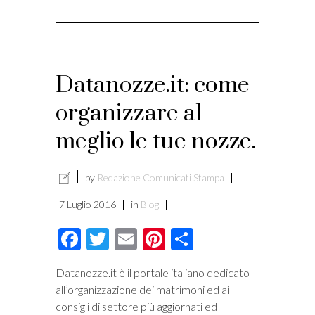
Datanozze.it: come
organizzare al
meglio le tue nozze.
by
Redazione Comunicati Stampa
7 Luglio 2016
in
Blog
Facebook
Twitter
Email
Pinterest
Condividi
Datanozze.it è il portale italiano dedicato
all’organizzazione dei matrimoni ed ai
consigli di settore più aggiornati ed