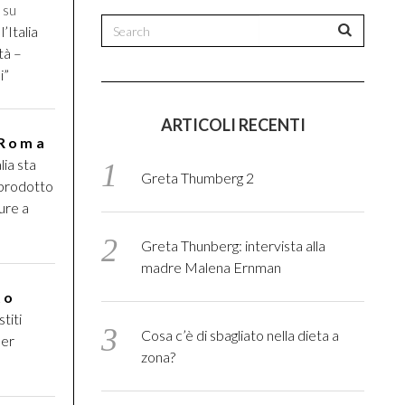
i
su
l’Italia
tà –
i”
ARTICOLI RECENTI
 Roma
lia sta
Greta Thumberg 2
 prodotto
ure a
Greta Thunberg: intervista alla
madre Malena Ernman
to
titi
Cosa c’è di sbagliato nella dieta a
per
zona?