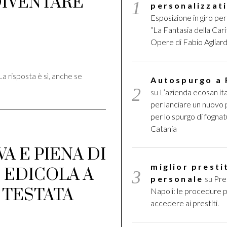
DIVENTARE
personalizzat
Esposizione in giro per 
“La Fantasia della Cari
Opere di Fabio Agliard
di
a risposta è sì, anche se
Autospurgo a
su
L’azienda ecosan ita
per lanciare un nuovo
per lo spurgo di fognat
Catania
VA E PIENA DI
miglior presti
N EDICOLA A
personale
su
Pres
 TESTATA
Napoli: le procedure 
accedere ai prestiti.