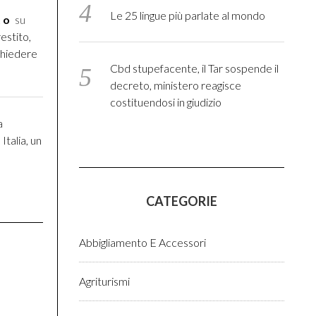
Le 25 lingue più parlate al mondo
to
su
estito,
chiedere
Cbd stupefacente, il Tar sospende il
decreto, ministero reagisce
costituendosi in giudizio
a
Italia, un
CATEGORIE
Abbigliamento E Accessori
Agriturismi