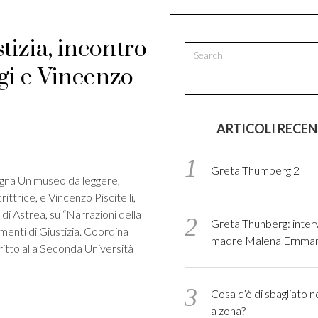
tizia, incontro
gi e Vincenzo
ARTICOLI RECEN
di
Greta Thumberg 2
egna Un museo da leggere,
ittrice, e Vincenzo Piscitelli,
di Astrea, su “Narrazioni della
Greta Thunberg: interv
imenti di Giustizia. Coordina
madre Malena Ernma
iritto alla Seconda Università
Cosa c’è di sbagliato n
a zona?