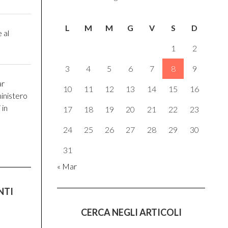
L
M
M
G
V
S
D
 al
1
2
3
4
5
6
7
8
9
ar
10
11
12
13
14
15
16
inistero
 in
17
18
19
20
21
22
23
24
25
26
27
28
29
30
31
« Mar
NTI
CERCA NEGLI ARTICOLI