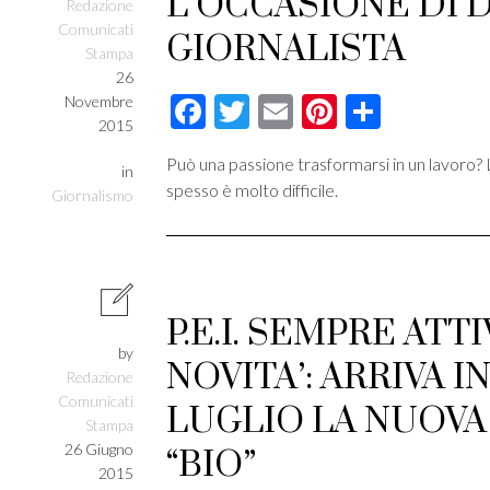
L’OCCASIONE DI 
Redazione
Comunicati
GIORNALISTA
Stampa
26
Facebook
Twitter
Email
Pinterest
Condivi
Novembre
2015
Può una passione trasformarsi in un lavoro? L
in
spesso è molto difficile.
Giornalismo
P.E.I. SEMPRE ATTI
by
NOVITA’: ARRIVA I
Redazione
Comunicati
LUGLIO LA NUOVA
Stampa
26 Giugno
“BIO”
2015