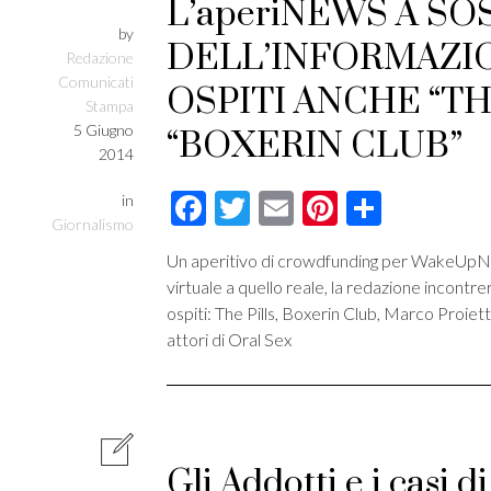
L’aperiNEWS A S
by
DELL’INFORMAZIO
Redazione
Comunicati
OSPITI ANCHE “THE
Stampa
5 Giugno
“BOXERIN CLUB”
2014
Facebook
Twitter
Email
Pinterest
Condivi
in
Giornalismo
Un aperitivo di crowdfunding per WakeUp
virtuale a quello reale, la redazione incontrer
ospiti: The Pills, Boxerin Club, Marco Proiett
attori di Oral Sex
Gli Addotti e i casi 