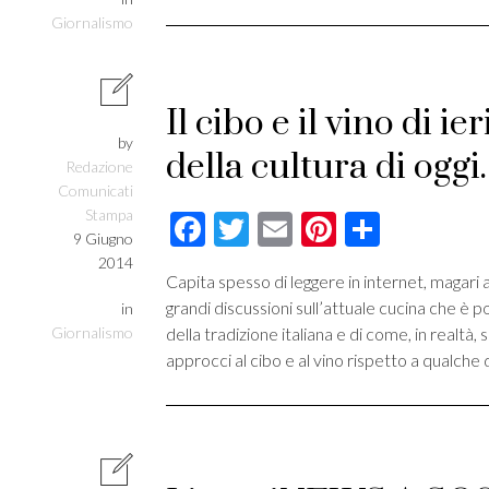
Giornalismo
Il cibo e il vino di ier
by
della cultura di oggi.
Redazione
Comunicati
Stampa
Facebook
Twitter
Email
Pinterest
Condivi
9 Giugno
2014
Capita spesso di leggere in internet, magari 
grandi discussioni sull’attuale cucina che è 
in
Giornalismo
della tradizione italiana e di come, in realtà, 
approcci al cibo e al vino rispetto a qualche