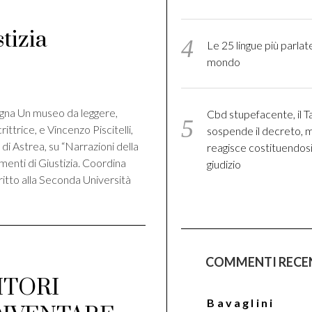
tizia
Le 25 lingue più parlate
mondo
di
egna Un museo da leggere,
Cbd stupefacente, il T
ittrice, e Vincenzo Piscitelli,
sospende il decreto, m
di Astrea, su “Narrazioni della
reagisce costituendosi
imenti di Giustizia. Coordina
giudizio
iritto alla Seconda Università
COMMENTI RECE
ITORI
Bavaglini