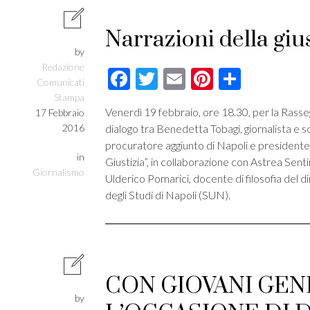
Narrazioni della gius
by
Redazione
Facebook
Twitter
Email
Pinterest
Condivi
Comunicati
Stampa
Venerdì 19 febbraio, ore 18.30, per la Rass
17 Febbraio
2016
dialogo tra Benedetta Tobagi, giornalista e scr
procuratore aggiunto di Napoli e presidente 
in
Giustizia”, in collaborazione con Astrea Sent
Giornalismo
Ulderico Pomarici, docente di filosofia del d
degli Studi di Napoli (SUN).
CON GIOVANI GEN
by