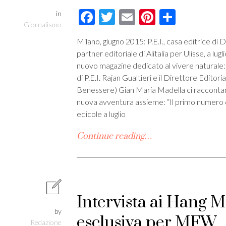
Facebook
Twitter
Email
Pinterest
Condivi
in
Giornalismo
Milano, giugno 2015: P.E.I., casa editrice d
partner editoriale di Alitalia per Ulisse, a lug
nuovo magazine dedicato al vivere naturale
di P.E.I. Rajan Gualtieri e il Direttore Editor
Benessere) Gian Maria Madella ci racconta
nuova avventura assieme: “Il primo numero d
edicole a luglio
Continue reading…
Intervista ai Hang M
by
esclusiva per MFW
Redazione