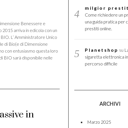
di
milgior presti
Come richiedere un pr
una guida pratica per 
i Dimensione Benessere e
prestiti online.
lio 2015 arriva in edicola con un
: BIO. L’ Amministratore Unico
iale di Bio(e di Dimensione
Planetshop
su
L
no con entusiasmo questa loro
sigaretta elettronica in 
i BIO sarà disponibile nelle
percorso difficile
ARCHIVI
assive in
Marzo 2025