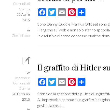
Comunicati
Stampa
Facebook
Twitter
Email
Pinterest
Condivi
12 Aprile
2015
Sono Danny Cudd e Markus Offbeat sono gli
Hang che sul web e non solo stanno spopol
in
Giornalismo
In esclusiva ci hanno concesso qualche dom
Il graffito di Hitler
by
Redazione
Facebook
Twitter
Email
Pinterest
Condivi
Comunicati
Stampa
Storia della gestione della pulizia di un graffi
20 Febbraio
2015
All’improvviso compare un graffito inneggian
gestita la cosa…
in