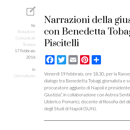
Narrazioni della gius
by
con Benedetta Toba
Redazione
Comunicati
Piscitelli
Stampa
17 Febbraio
Facebook
Twitter
Email
Pinterest
Condivi
2016
in
Venerdì 19 febbraio, ore 18.30, per la Rass
Giornalismo
dialogo tra Benedetta Tobagi, giornalista e scr
procuratore aggiunto di Napoli e presidente 
Giustizia”, in collaborazione con Astrea Sent
Ulderico Pomarici, docente di filosofia del d
degli Studi di Napoli (SUN).