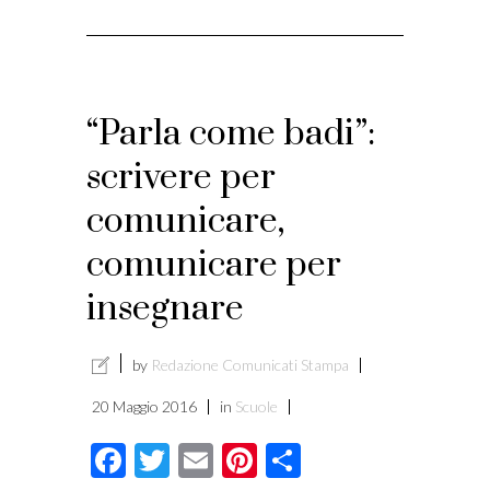
i
“Parla come badi”:
scrivere per
comunicare,
comunicare per
insegnare
by
Redazione Comunicati Stampa
20 Maggio 2016
in
Scuole
Facebook
Twitter
Email
Pinterest
Condividi