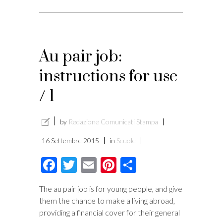
Au pair job:
instructions for use
/ 1
by
Redazione Comunicati Stampa
16 Settembre 2015
in
Scuole
Facebook
Twitter
Email
Pinterest
Condividi
The au pair job is for young people, and give
them the chance to make a living abroad,
providing a financial cover for their general