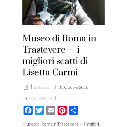
licare?
er gli autori
a è l’article marketing
Museo di Roma in
marketing e stile di scrittura
Trastevere – i
ento per i publishers
migliori scatti di
Lisetta Carmi
by
leoddoff
31 Ottobre 2018
in
Musei di Roma
Facebook
Twitter
Email
Pinterest
Condividi
vacy
Museo di Roma in Trastevere – i migliori