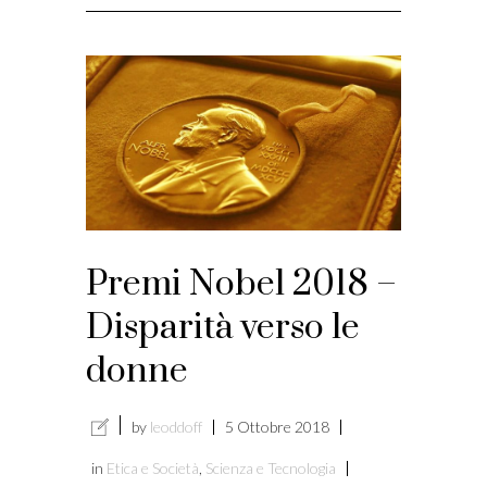
Premi Nobel 2018 –
Disparità verso le
donne
by
leoddoff
5 Ottobre 2018
in
Etica e Società
,
Scienza e Tecnologia