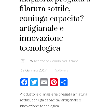
filatura sottile,
i
coniuga capacita?
artigianale e
innovazione
tecnologica
by
Redazione Comunicati Stampa
19 Gennaio 2017
in
Software
Facebook
Twitter
Email
Pinterest
Condividi
Produttore di maglieria pregiata a filatura
sottile, coniuga capacita? artigianale e
innovazione tecnologica