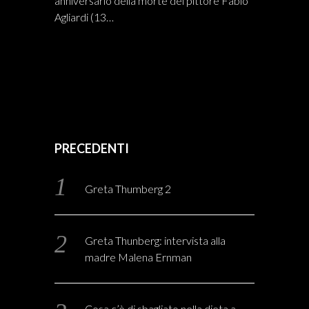
anniversario della morte del pittore Fabio
Agliardi (13…
PRECEDENTI
Greta Thumberg 2
Greta Thunberg: intervista alla
madre Malena Ernman
Cosa c’è di sbagliato nella dieta a