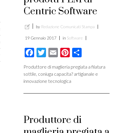
licare?
Centric Software
er gli autori
by
Redazione Comunicati Stampa
a è l’article marketing
19 Gennaio 2017
in
Software
marketing e stile di scrittura
Facebook
Twitter
Email
Pinterest
Condividi
ento per i publishers
Produttore di maglieria pregiata a filatura
sottile, coniuga capacita? artigianale e
innovazione tecnologica
Produttore di
maglieria pregiata a
vacy