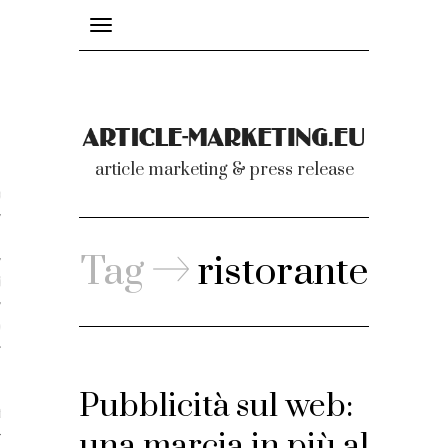
Toggle
navigation
nicati
article marketing & press release
omunicati stampa
a comunicati 2007-2020
Tag
ristorante
cati Video
dei comunicati
Pubblicità sul web:
ti
una marcia in più al