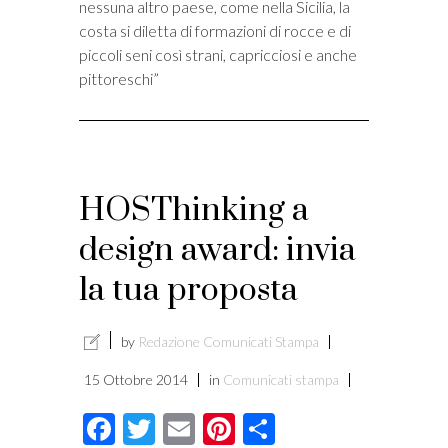
nessuna altro paese, come nella Sicilia, la
costa si diletta di formazioni di rocce e di
piccoli seni così strani, capricciosi e anche
pittoreschi”
HOSThinking a
design award: invia
la tua proposta
by
Redazione Comunicati Stampa
15 Ottobre 2014
in
Comunicati stampa
Facebook
Twitter
Email
Pinterest
Condividi