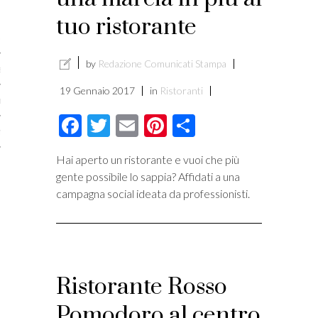
licare?
tuo ristorante
er gli autori
by
Redazione Comunicati Stampa
a è l’article marketing
19 Gennaio 2017
in
Ristoranti
marketing e stile di scrittura
Facebook
Twitter
Email
Pinterest
Condividi
ento per i publishers
Hai aperto un ristorante e vuoi che più
gente possibile lo sappia? Affidati a una
campagna social ideata da professionisti.
Ristorante Rosso
Pomodoro al centro
vacy