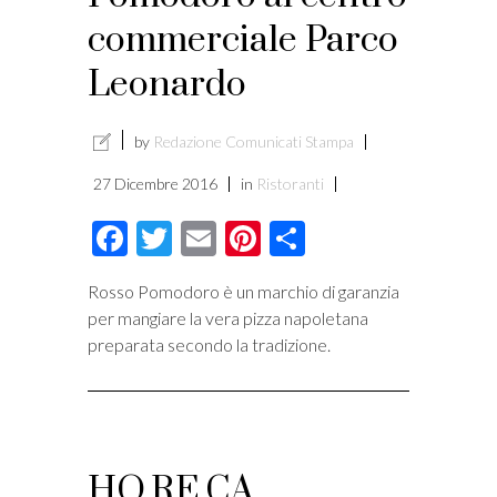
commerciale Parco
i
Leonardo
by
Redazione Comunicati Stampa
27 Dicembre 2016
in
Ristoranti
Facebook
Twitter
Email
Pinterest
Condividi
Rosso Pomodoro è un marchio di garanzia
per mangiare la vera pizza napoletana
preparata secondo la tradizione.
HO.RE.CA.