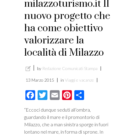
milazzoturismo.it Il
nuovo progetto che
ha come obiettivo
valorizzare la
località di Milazzo
by
Redazione Comunicati Stampa
13 Marzo 2015
in
Viaggi e vacanze
Facebook
Twitter
Email
Pinterest
Condividi
“Eccoci dunque seduti all’ombra,
guardando il mare e il promontorio di
Milazzo, che a man sinistra sporge in fuori
lontano nel mare, in forma di sprone. In