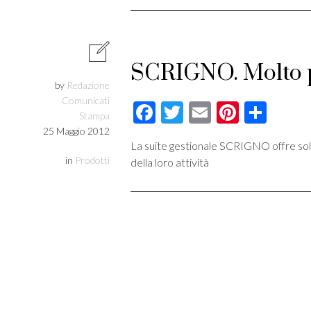
SCRIGNO. Molto 
by
Redazione
Comunicati
Facebook
Twitter
Email
Pintere
Cond
Stampa
25 Maggio 2012
La suite gestionale SCRIGNO offre soluzi
in
Prodotti
della loro attività