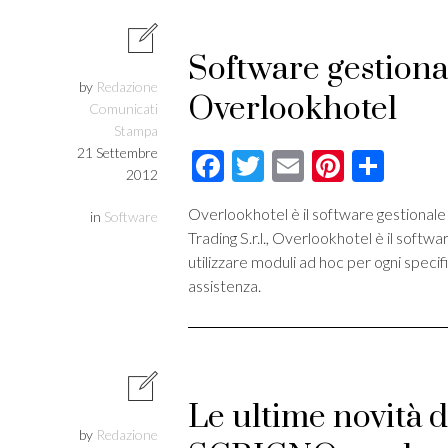
Software gestional
by
Redazione
Overlookhotel
Comunicati
Stampa
21 Settembre
Facebook
Twitter
Email
Pintere
Cond
2012
Overlookhotel è il software gestionale
in
Software
Trading S.r.l., Overlookhotel è il softw
utilizzare moduli ad hoc per ogni specif
assistenza.
Le ultime novità d
by
Redazione