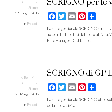
SCRIGNO per le v
Comunicati
Stampa
19 Giugno 2012
Facebook
Twitter
Email
Pintere
Cond
in
Prodotti
La suite gestionale SCRIGNO si rinnova
hotel in tutte le fasi della loro attivi
RateManager Dashboard.
SCRIGNO di GP Da
by
Redazione
Comunicati
Facebook
Twitter
Email
Pintere
Cond
Stampa
25 Maggio 2012
La suite gestionale SCRIGNO offre soluzi
in
Prodotti
della loro attività