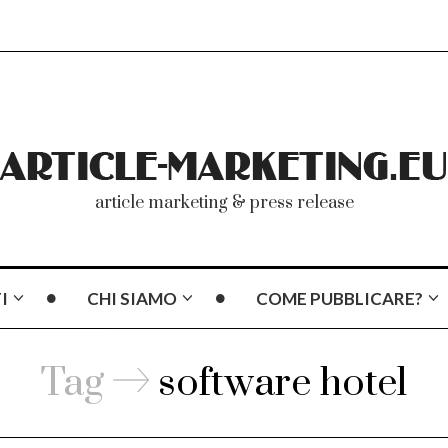
article marketing & press release
I
CHI SIAMO
COME PUBBLICARE?
Tag
software hotel