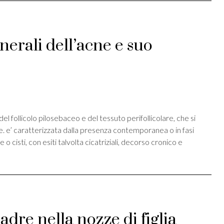
nerali dell’acne e suo
st
ividi
l follicolo pilosebaceo e del tessuto perifollicolare, che si
ce. e’ caratterizzata dalla presenza contemporanea o in fasi
 cisti, con esiti talvolta cicatriziali, decorso cronico e
dre nella nozze di figlia