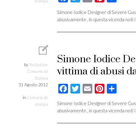
stampa
Simone Iodice Designer di Severe Gusts
abusivamente , in questa vicenda noti I
Simone Iodice Des
by
Redazione
vittima di abusi d
Comunicati
Stampa
31 Agosto 2012
Facebook
Twitter
Email
Pintere
Cond
in
Comunicati
Simone Iodice Designer di Severe Gusts
stampa
abusivamente , in questa vicenda noti I