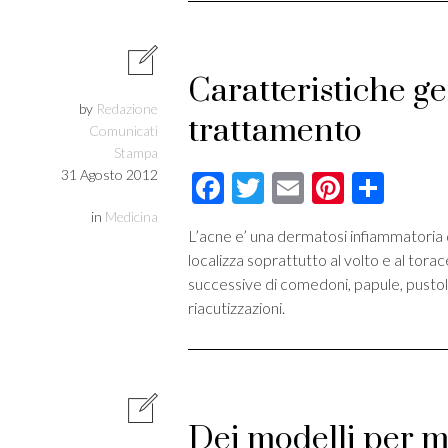
Caratteristiche ge
by
Redazione
trattamento
Comunicati
Stampa
31 Agosto 2012
Facebook
Twitter
Email
Pintere
Cond
in
Medicina
L’acne e’ una dermatosi infiammatoria de
localizza soprattutto al volto e al tora
successive di comedoni, papule, pustole o
riacutizzazioni.
Dei modelli per ma