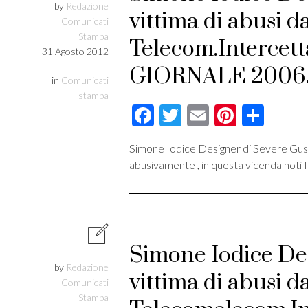
by
Redazione
vittima di abusi d
Comunicati
Stampa
Telecom.Intercet
31 Agosto 2012
GIORNALE 2006
in
Comunicati
stampa
Facebook
Twitter
Email
Pintere
Cond
Simone Iodice Designer di Severe Gusts
abusivamente , in questa vicenda noti I
Simone Iodice Des
by
Redazione
vittima di abusi d
Comunicati
Stampa