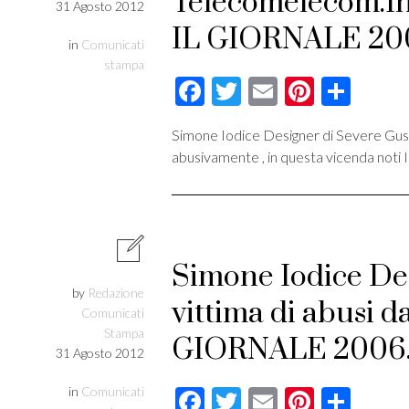
Telecomelecom.In
31 Agosto 2012
IL GIORNALE 20
in
Comunicati
stampa
Facebook
Twitter
Email
Pintere
Cond
Simone Iodice Designer di Severe Gusts
abusivamente , in questa vicenda noti I
Simone Iodice Des
by
Redazione
vittima di abusi d
Comunicati
Stampa
GIORNALE 2006
31 Agosto 2012
in
Comunicati
Facebook
Twitter
Email
Pintere
Cond