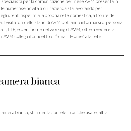
o specialista per la comunicazione berlinese AVM presenta in
 le numerose novità a cui l’azienda sta lavorando per
gli utenti rispetto alla propria rete domestica, a fronte del
 I visitatori dello stand di AVM potranno informarsi di persona
DSL, LTE, e per l’home networking di AVM, oltre a vedere la
cui AVM collega il concetto di “Smart Home” alla rete
 camera bianca
st
ividi
 camera bianca, strumentazioni elettroniche usate, altra