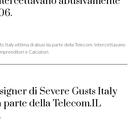
tercettavano abusivamente
06.
st
ividi
 Italy vittima di abusi da parte della Telecom. Intercettavano
mprenditori e Calciatori.
igner di Severe Gusts Italy
a parte della Telecom.IL
.
st
ividi