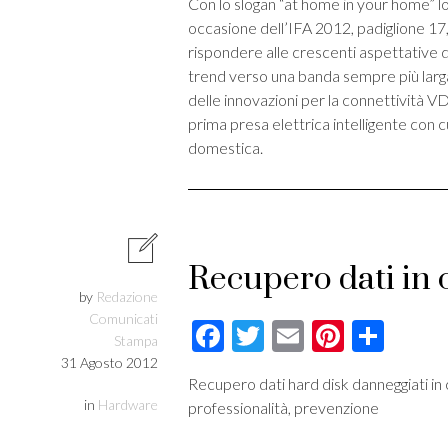
Con lo slogan “at home in your home” l
occasione dell’IFA 2012, padiglione 17,
rispondere alle crescenti aspettative de
trend verso una banda sempre più larga.
delle innovazioni per la connettività V
prima presa elettrica intelligente con 
domestica.
Recupero dati in
by
Redazione
Comunicati
Facebook
Twitter
Email
Pintere
Cond
Stampa
31 Agosto 2012
Recupero dati hard disk danneggiati in
in
Hardware
professionalità, prevenzione