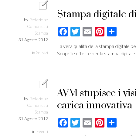
Stampa digitale di
by
Redazione
Comunicati
Facebook
Twitter
Email
Pintere
Cond
Stampa
31 Agosto 2012
La vera qualità della stampa digitale p
in
Servizi
Scopri le offerte per la stampa digitale
AVM stupisce i vis
by
Redazione
carica innovativa
Comunicati
Stampa
31 Agosto 2012
Facebook
Twitter
Email
Pintere
Cond
in
Eventi