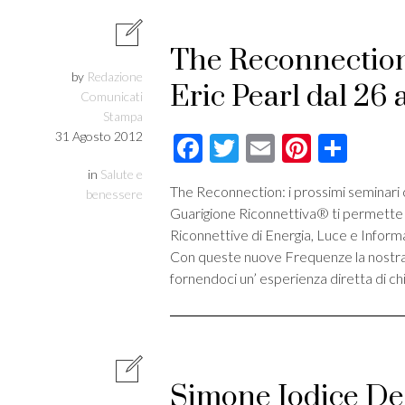
The Reconnection:
by
Redazione
Eric Pearl dal 26 
Comunicati
Stampa
31 Agosto 2012
Facebook
Twitter
Email
Pintere
Cond
in
Salute e
The Reconnection: i prossimi seminari 
benessere
Guarigione Riconnettiva® ti permette 
Riconnettive di Energia, Luce e Inform
Con queste nuove Frequenze la nostra 
fornendoci un’ esperienza diretta di chi
Simone Iodice Des