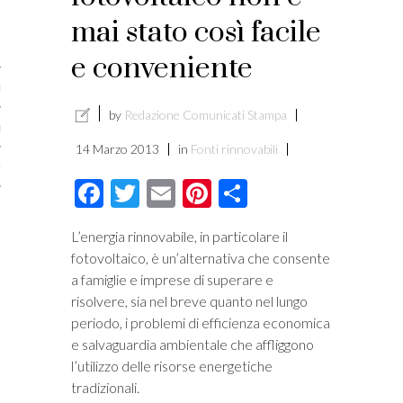
licare?
mai stato così facile
er gli autori
e conveniente
a è l’article marketing
by
Redazione Comunicati Stampa
marketing e stile di scrittura
14 Marzo 2013
in
Fonti rinnovabili
ento per i publishers
Facebook
Twitter
Email
Pinterest
Condividi
L’energia rinnovabile, in particolare il
fotovoltaico, è un’alternativa che consente
a famiglie e imprese di superare e
risolvere, sia nel breve quanto nel lungo
periodo, i problemi di efficienza economica
e salvaguardia ambientale che affliggono
l’utilizzo delle risorse energetiche
tradizionali.
vacy