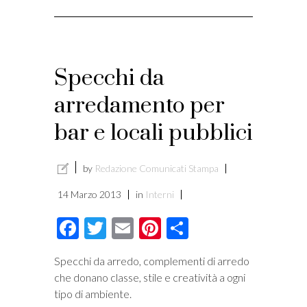
i
Specchi da
arredamento per
bar e locali pubblici
by
Redazione Comunicati Stampa
14 Marzo 2013
in
Interni
Facebook
Twitter
Email
Pinterest
Condividi
Specchi da arredo, complementi di arredo
che donano classe, stile e creatività a ogni
tipo di ambiente.