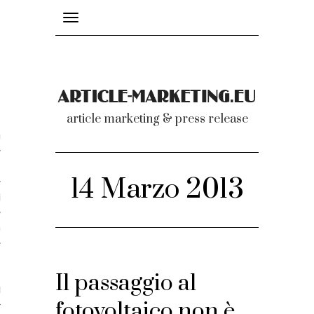
Toggle
navigation
nicati
article marketing & press release
omunicati stampa
a comunicati 2007-2020
14 Marzo 2013
cati Video
dei comunicati
Il passaggio al
ti
fotovoltaico non è