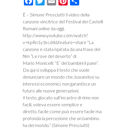
Facebook
Twitter
Email
Pinterest
Condividi
È – Simone Presciutti Il video della
canzone vincitrice del Festival dei Castelli
Romani online da oggi.
http://www.youtube.com/watch?
v=kpRn1y1kcd4&feature=share “La
canzone è stata ispirata da una frase del
film “Le rose del deserto” di
Mario Monicelli: “E’ dei bambini il pane”.
Da qui si sviluppa il testo che vuole
denunciare un mondo che, basandosi su
interessi economici, non garantisce un
futuro alle nuove generazioni.
Il testo, giocato sull’incastro di rime non
facili, voleva essere semplice e
diretto, facile come può essere facile ma
profonda la percezione che un bambino
ha del mondo.” (Simone Presciutti)