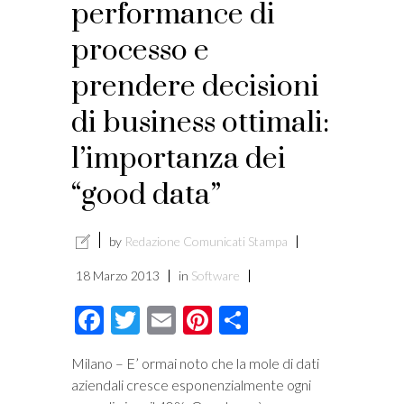
performance di
processo e
prendere decisioni
di business ottimali:
l’importanza dei
“good data”
by
Redazione Comunicati Stampa
18 Marzo 2013
in
Software
Facebook
Twitter
Email
Pinterest
Condividi
Milano – E’ ormai noto che la mole di dati
aziendali cresce esponenzialmente ogni