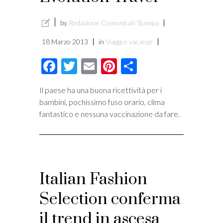
i
by
Redazione Comunicati Stampa
18 Marzo 2013
in
Viaggi e vacanze
Facebook
Twitter
Email
Pinterest
Condividi
Il paese ha una buona ricettività per i
bambini, pochissimo fuso orario, clima
fantastico e nessuna vaccinazione da fare.
Italian Fashion
Selection conferma
il trend in ascesa