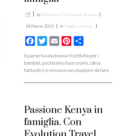
licare?
by
Redazione Comunicati Stampa
er gli autori
18 Marzo 2013
in
Viaggi e vacanze
a è l’article marketing
Facebook
Twitter
Email
Pinterest
Condividi
marketing e stile di scrittura
Il paese ha una buona ricettività per i
ento per i publishers
bambini, pochissimo fuso orario, clima
fantastico e nessuna vaccinazione da fare.
Passione Kenya in
famiglia. Con
Evolution Travel
vacy