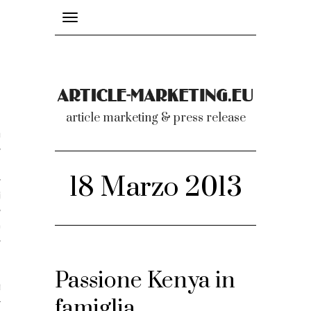
Toggle
navigation
nicati
article marketing & press release
omunicati stampa
a comunicati 2007-2020
18 Marzo 2013
cati Video
dei comunicati
Passione Kenya in
ti
famiglia