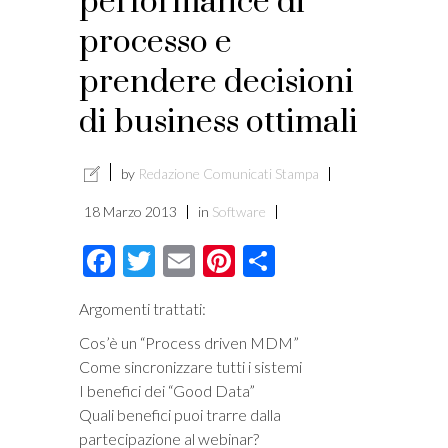
performance di
processo e
prendere decisioni
di business ottimali
by
Redazione Comunicati Stampa
18 Marzo 2013
in
Software
Facebook
Twitter
Email
Pinterest
Condividi
Argomenti trattati:
Cos’è un “Process driven MDM”
Come sincronizzare tutti i sistemi
I benefici dei “Good Data”
Quali benefici puoi trarre dalla
partecipazione al webinar?