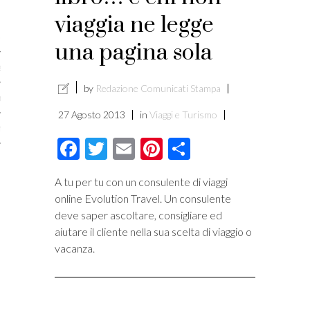
licare?
viaggia ne legge
er gli autori
una pagina sola
a è l’article marketing
by
Redazione Comunicati Stampa
marketing e stile di scrittura
27 Agosto 2013
in
Viaggi e Turismo
ento per i publishers
Facebook
Twitter
Email
Pinterest
Condividi
A tu per tu con un consulente di viaggi
online Evolution Travel. Un consulente
deve saper ascoltare, consigliare ed
aiutare il cliente nella sua scelta di viaggio o
vacanza.
vacy