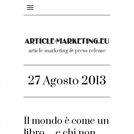
Toggle
navigation
nicati
article marketing & press release
omunicati stampa
a comunicati 2007-2020
27 Agosto 2013
cati Video
dei comunicati
Il mondo è come un
ti
libro… e chi non