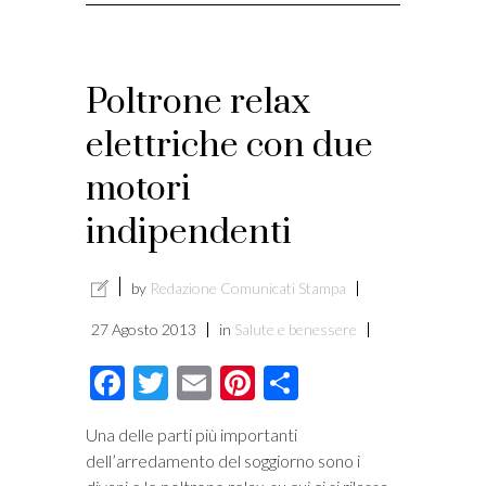
Poltrone relax
elettriche con due
motori
indipendenti
by
Redazione Comunicati Stampa
27 Agosto 2013
in
Salute e benessere
Facebook
Twitter
Email
Pinterest
Condividi
Una delle parti più importanti
dell’arredamento del soggiorno sono i