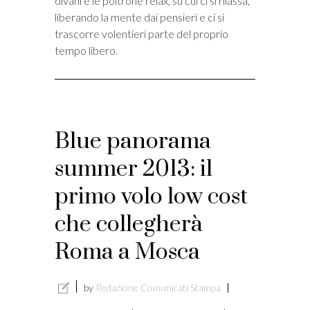
divani e le poltrone relax, su cui ci si rilassa,
liberando la mente dai pensieri e ci si
trascorre volentieri parte del proprio
tempo libero.
Blue panorama
summer 2013: il
primo volo low cost
che collegherà
Roma a Mosca
by
Redazione Comunicati Stampa