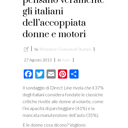
pensano veramente
gli italiani
dell’accoppiata
donne e motori
by
Redazione Comunicati Stampa
27 Agosto 2013
in
Auto
Facebook
Twitter
Email
Pinterest
Condividi
Il sondaggio di Direct Line rivela che il 37%
degli italiani considera fondate le classiche
critiche rivolte alle donne al volante, come
l’incapacità di parcheggiare (41%) e la
mancata manutenzione dell’auto (35%).
E le donne cosa dicono? Vogliono