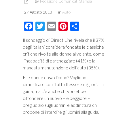
by
Redazione Comunicati Stampa
27 Agosto 2013
in
Auto
Facebook
Twitter
Email
Pinterest
Condividi
Il sondaggio di Direct Line rivela che il 37%
degli italiani considera fondate le classiche
critiche rivolte alle donne al volante, come
l’incapacità di parcheggiare (41%) e la
mancata manutenzione dell’auto (35%).
E le donne cosa dicono? Vogliono
dimostrare con i fatti di essere migliori alla
guida, ma c’è anche chi vorrebbe
diffondere un nuovo – e peggiore –
pregiudizio sugli uomini e addirittura chi
propone di interdire gli uomini alla guida.