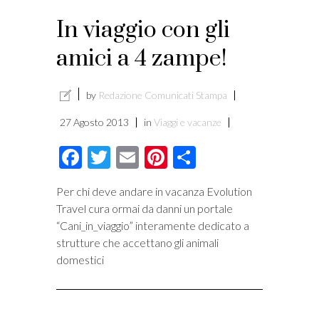
i
In viaggio con gli
amici a 4 zampe!
by
Redazione Comunicati Stampa
27 Agosto 2013
in
Viaggi e vacanze
Facebook
Twitter
Email
Pinterest
Condividi
Per chi deve andare in vacanza Evolution
Travel cura ormai da danni un portale
“Cani_in_viaggio” interamente dedicato a
strutture che accettano gli animali
domestici