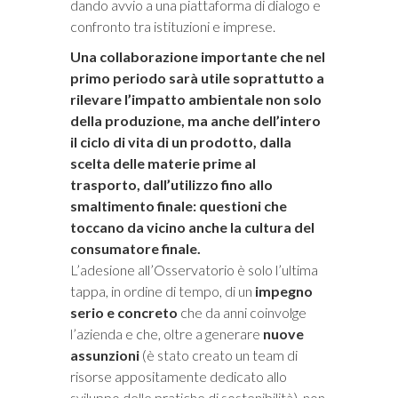
dando avvio a una piattaforma di dialogo e
confronto tra istituzioni e imprese.
Una collaborazione importante che nel
primo periodo sarà utile soprattutto a
rilevare l’i
mpatto ambientale
non solo
della
produzione
, ma anche dell’
intero
il ciclo di vita di un prodotto,
dalla
scelta delle materie prime al
trasporto, dall’utilizzo fino allo
smaltimento finale: questioni che
toccano da vicino anche la
cultura del
consumatore
finale
.
L’adesione all’Osservatorio è solo l’ultima
tappa, in ordine di tempo, di un
impegno
serio e concreto
che da anni coinvolge
l’azienda e che, oltre a generare
nuove
assunzioni
(è stato creato un team di
risorse appositamente dedicato allo
sviluppo delle pratiche di sostenibilità), non