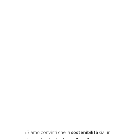
i
«Siamo convinti che la
sia un
sostenibilità