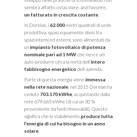
sembra affatto ostacolare, anzi favorire,
un fatturato in crescita costante
.
In Dorelan, i
62.000
metri quadrati di sede
produttiva, quasi equamente divisi tra
spazi interni ed esterni, sono alimentati da
un
impianto fotovoltaico di potenza
nominale pari ad 1 MW
che riesce ad
auto-produrre circa la metà dell’
intero
fabbisogno energetico
dell’azienda.
Parte di questa energia viene
immessa
nella rete nazionale
: nel 2015 Dorelan ha
ceduto
703.170 kWhe
, acquistando dalla
rete 679.665 kWhe (di cui un 30 %
proveniente da fonti rinnovabili). Questo
significa che lo stabilimento
produce tutta
l’energia di cui ha bisogno in un anno
solare
.