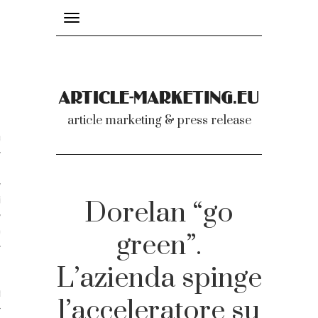
Toggle
navigation
nicati
article marketing & press release
omunicati stampa
a comunicati 2007-2020
cati Video
Dorelan “go
dei comunicati
green”.
L’azienda spinge
ti
l’acceleratore su