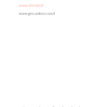
www.dorelan.it
www.geo.unibocconi.it