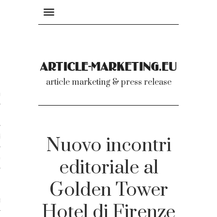
Toggle
navigation
nicati
article marketing & press release
omunicati stampa
a comunicati 2007-2020
cati Video
Nuovo incontri
dei comunicati
editoriale al
Golden Tower
ti
Hotel di Firenze