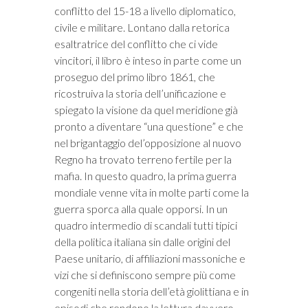
conflitto del 15-18 a livello diplomatico,
civile e militare. Lontano dalla retorica
esaltratrice del conflitto che ci vide
vincitori, il libro è inteso in parte come un
proseguo del primo libro 1861, che
ricostruiva la storia dell’unificazione e
spiegato la visione da quel meridione già
pronto a diventare “una questione” e che
nel brigantaggio del’opposizione al nuovo
Regno ha trovato terreno fertile per la
mafia. In questo quadro, la prima guerra
mondiale venne vita in molte parti come la
guerra sporca alla quale opporsi. In un
quadro intermedio di scandali tutti tipici
della politica italiana sin dalle origini del
Paese unitario, di affiliazioni massoniche e
vizi che si definiscono sempre più come
congeniti nella storia dell’età giolittiana e in
episodi che rendono la lettura davvero