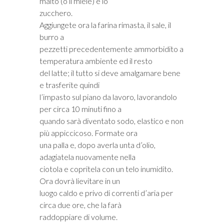
malto (o il miele) e lo
zucchero.
Aggiungete ora la farina rimasta, il sale, il
burro a
pezzetti precedentemente ammorbidito a
temperatura ambiente ed il resto
del latte; il tutto si deve amalgamare bene
e trasferite quindi
l’impasto sul piano da lavoro, lavorandolo
per circa 10 minuti fino a
quando sarà diventato sodo, elastico e non
più appiccicoso. Formate ora
una palla e, dopo averla unta d’olio,
adagiatela nuovamente nella
ciotola e copritela con un telo inumidito.
Ora dovrà lievitare in un
luogo caldo e privo di correnti d’aria per
circa due ore, che la farà
raddoppiare di volume.