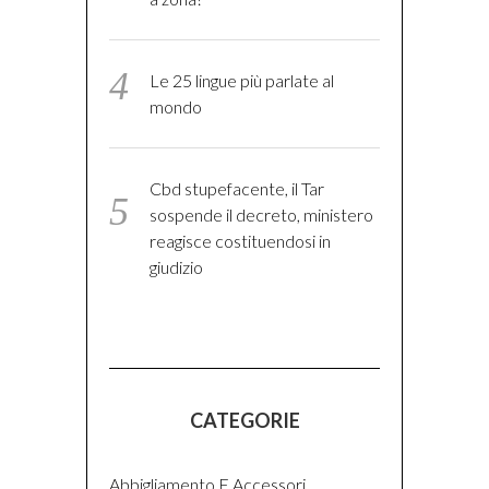
Le 25 lingue più parlate al
mondo
Cbd stupefacente, il Tar
sospende il decreto, ministero
reagisce costituendosi in
giudizio
CATEGORIE
Abbigliamento E Accessori