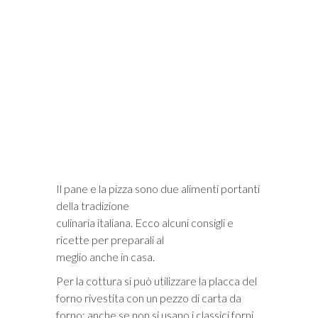
i
Il pane e la pizza sono due alimenti portanti
della tradizione
culinaria italiana. Ecco alcuni consigli e
ricette per preparali al
meglio anche in casa.
Per la cottura si può utilizzare la placca del
forno rivestita con un pezzo di carta da
forno; anche se non si usano i classici forni