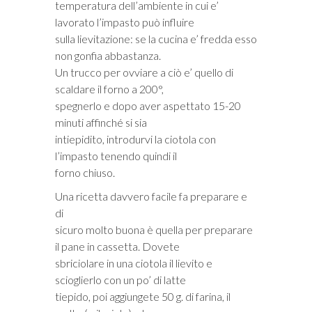
temperatura dell’ambiente in cui e’
lavorato l’impasto può influire
sulla lievitazione: se la cucina e’ fredda esso
non gonfia abbastanza.
Un trucco per ovviare a ciò e’ quello di
scaldare il forno a 200°,
spegnerlo e dopo aver aspettato 15-20
minuti affinché si sia
intiepidito, introdurvi la ciotola con
l’impasto tenendo quindi il
forno chiuso.
Una ricetta davvero facile fa preparare e
di
sicuro molto buona è quella per preparare
il pane in cassetta. Dovete
sbriciolare in una ciotola il lievito e
scioglierlo con un po’ di latte
tiepido, poi aggiungete 50 g. di farina, il