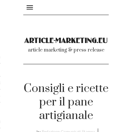
Toggle
navigation
nicati
article marketing & press release
omunicati stampa
a comunicati 2007-2020
cati Video
Consigli e ricette
dei comunicati
per il pane
artigianale
ti
by
Redazione Comunicati Stampa