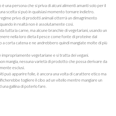
 è una persona che si priva di alcuni alimenti amanti solo per il
na scelta si può in qualsiasi momento tornare indietro.
egime privo di prodotti animali otterrà un dimagrimento
 quando in realtà non è assolutamente così.
da tutta la carne, ma alcune branchie di vegetariani, usando un
ere nella loro dieta il pesce come fonte di proteine dal
 a corta catena e ne andrebbero quindi mangiate molte di più
te impropriamente vegetariane e si tratta dei vegani.
 non mangia, nessuna varietà di prodotto che possa derivare da
amente esclusi.
lti può apparire folle, è ancora una volta di carattere etico ma
ificherebbe togliere il cibo ad un vitello mentre mangiare un
na gallina di poterlo fare.