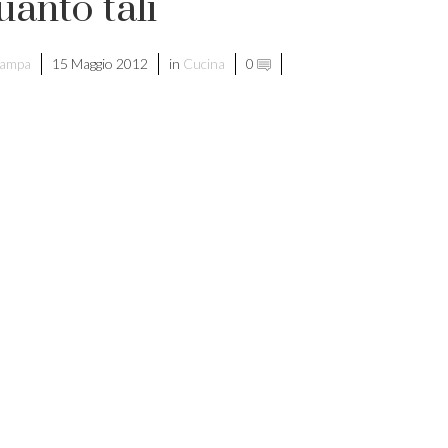
uanto tali
tampa
15 Maggio 2012
in
Cucina
0
di