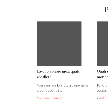
P
Lavello acciaio inox: quale
Quali s
scegliere
mondo 
Avere un lavello in acciaio inox nella
Panoram
propria cucina è…
costosi,
Continue reading...
Continue