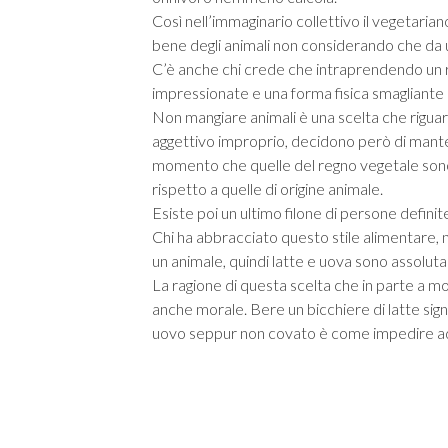
Così nell’immaginario collettivo il vegetariano
bene degli animali non considerando che da u
C’è anche chi crede che intraprendendo un r
impressionate e una forma fisica smagliante
Non mangiare animali è una scelta che riguar
aggettivo improprio, decidono però di manten
momento che quelle del regno vegetale sono
rispetto a quelle di origine animale.
Esiste poi un ultimo filone di persone defini
Chi ha abbracciato questo stile alimentare,
un animale, quindi latte e uova sono assolut
La ragione di questa scelta che in parte a mo
anche morale. Bere un bicchiere di latte sign
uovo seppur non covato è come impedire ad u