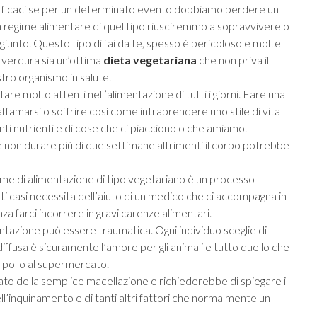
efficaci se per un determinato evento dobbiamo perdere un
un regime alimentare di quel tipo riusciremmo a sopravvivere o
giunto. Questo tipo di fai da te, spesso è pericoloso e molte
verdura sia un’ottima
dieta vegetariana
che non priva il
stro organismo in salute.
e molto attenti nell’alimentazione di tutti i giorni. Fare una
ffamarsi o soffrire così come intraprendere uno stile di vita
nti nutrienti e di cose che ci piacciono o che amiamo.
 non durare più di due settimane altrimenti il corpo potrebbe
me di alimentazione di tipo vegetariano è un processo
i casi necessita dell’aiuto di un medico che ci accompagna in
za farci incorrere in gravi carenze alimentari.
entazione può essere traumatica. Ogni individuo sceglie di
diffusa è sicuramente l’amore per gli animali e tutto quello che
 pollo al supermercato.
ato della semplice macellazione e richiederebbe di spiegare il
ll’inquinamento e di tanti altri fattori che normalmente un