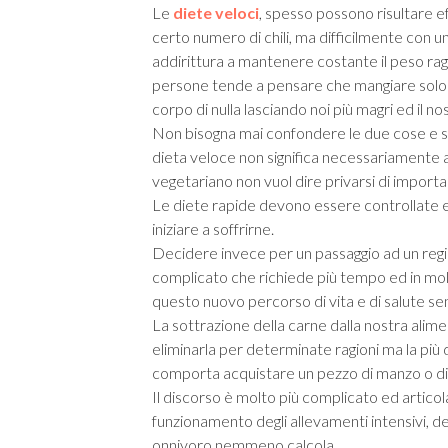
Le
diete veloci
, spesso possono risultare 
certo numero di chili, ma difficilmente con 
addirittura a mantenere costante il peso rag
persone tende a pensare che mangiare solo 
corpo di nulla lasciando noi più magri ed il no
Non bisogna mai confondere le due cose e star
dieta veloce non significa necessariamente a
vegetariano non vuol dire privarsi di importa
Le diete rapide devono essere controllate e
iniziare a soffrirne.
Decidere invece per un passaggio ad un regi
complicato che richiede più tempo ed in molt
questo nuovo percorso di vita e di salute sen
La sottrazione della carne dalla nostra alim
eliminarla per determinate ragioni ma la più 
comporta acquistare un pezzo di manzo o di
Il discorso è molto più complicato ed articol
funzionamento degli allevamenti intensivi, de
onnivoro nemmeno calcola.