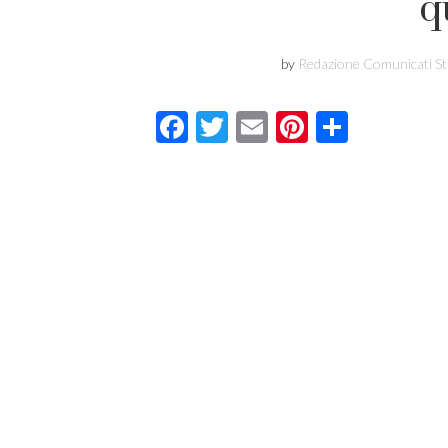
q
by
Redazione Comunicati S
Facebook
Twitter
Email
Pinterest
Condivi