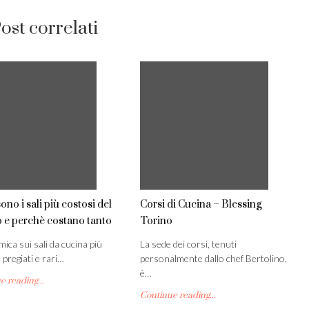
ost correlati
ono i sali più costosi del
Corsi di Cucina – Blessing
e perchè costano tanto
Torino
ica sui sali da cucina più
La sede dei corsi, tenuti
 pregiati e rari…
personalmente dallo chef Bertolino,
è…
 reading...
Continue reading...