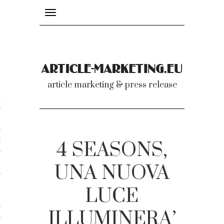
Toggle
navigation
nicati
article marketing & press release
omunicati stampa
a comunicati 2007-2020
cati Video
4 SEASONS,
dei comunicati
UNA NUOVA
LUCE
ti
ILLUMINERA’