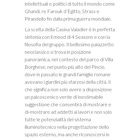
intellettuali e politici di tutto il mondo come
Ghandi, re Farouk d’Egitto, Strass e
Pirandello fin dalla prima guerra mondiale.
La scelta della Casina Valadier è in perfetta
sintonia con il mood di 4 Seasons e con la
filosofia del gruppo. Il bellissimo palazzetto
neoclassico si trova in posizione
panoramica, nel contesto del parco di Villa
Borghese, nel punto più alto del Pincio,
dove in passato le grandi famiglie romane
avevano i giardini più sfarzosi della città. Il
che significa non solo avere a disposizione
un palcoscenico verde di inestimabile
suggestione che consentirà di mostrare e
di-mostrare ad addetti ai lavori e non solo
tutte le potenzialità del sistema
illuminotecnico nella progettazione dello
spazio esterno, ma anche riconoscersi in