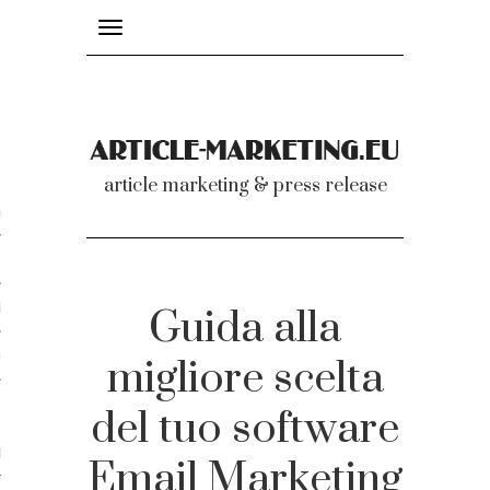
Toggle
navigation
nicati
article marketing & press release
omunicati stampa
a comunicati 2007-2020
cati Video
Guida alla
dei comunicati
migliore scelta
del tuo software
ti
Email Marketing