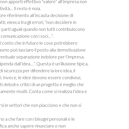
non apporti effettivo “valore” all’impresa non
ività… Il resto è noia.
mpre riferimento all’incauta decisione di
ti, elenca tra gli errori, “non decidere in
e parti uguali quando non tutti contribuiscono
 comunicazione con i soci…”.
l conto che in futuro le cose potrebbero
iasmo può lasciare il posto alla demotivazione
eventuale separazione indolore per l’impresa.
enda dall’idea…”. Questa è un’illusione tipica,
i sicurezza per difendere la loro idea, il
i. Invece, le idee devono essere condivise,
 deboli e critici di un progetto è meglio che
mente risolti. Conta come si realizza l’idea e
i in settori che non piacciono e che non si
 a che fare con i bisogni personali e le
ifica anche sapere rinunciare e non