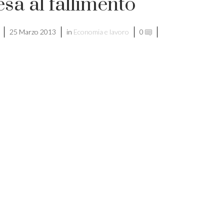
sa al fallimento
25 Marzo 2013
in
Economia e lavoro
0
di