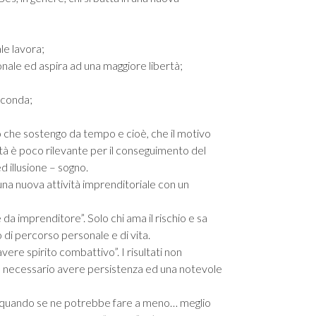
ale lavora;
ionale ed aspira ad una maggiore libertà;
irconda;
o che sostengo da tempo e cioè, che il motivo
ità è poco rilevante per il conseguimento del
d illusione – sogno.
 una nuova attività imprenditoriale con un
a imprenditore”. Solo chi ama il rischio e sa
 di percorso personale e di vita.
vere spirito combattivo”. I risultati non
è necessario avere persistenza ed una notevole
ci quando se ne potrebbe fare a meno… meglio