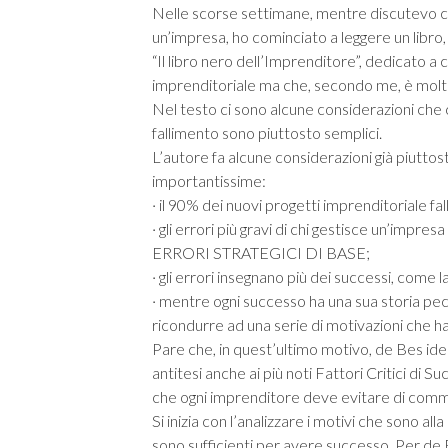
Nelle scorse settimane, mentre discutevo con 
un’impresa, ho cominciato a leggere un libro
“Il libro nero dell’Imprenditore”, dedicato a c
imprenditoriale ma che, secondo me, è molto
Nel testo ci sono alcune considerazioni che ci
fallimento sono piuttosto semplici.
L’autore fa alcune considerazioni già piuttos
importantissime:
· il 90% dei nuovi progetti imprenditoriale fall
· gli errori più gravi di chi gestisce un’impre
ERRORI STRATEGICI DI BASE;
· gli errori insegnano più dei successi, come 
· mentre ogni successo ha una sua storia pecul
ricondurre ad una serie di motivazioni che 
Pare che, in quest’ultimo motivo, de Bes identi
antitesi anche ai più noti Fattori Critici di S
che ogni imprenditore deve evitare di com
Si inizia con l’analizzare i motivi che sono al
sono sufficienti per avere successo. Per de B