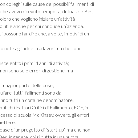
colleghi sulle cause dei possibili fallimenti di
, che avevo ricevuto tempo fa, di Trias de Bes,
oloro che vogliono iniziare un’attività
 utile anche per chi conduce un’azienda.
 possono far dire che, a volte, i motivi di un
to note agli addetti ai lavori ma che sono
isce entro i primi 4 anni di attività;
sa non sono solo errori di gestione, ma
la maggior parte delle cose;
iare, tutti i fallimenti sono da
hanno tutti un comune denominatore.
fichi i Fattori Critici di Fallimento, FCF, in
uccesso di scuola McKinsey, ovvero, gli errori
mettere.
la base di un progetto di “start-up” ma che non
es, in genere, chi si butta in una nuova