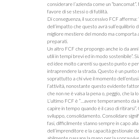
considerare l’azienda come un “bancomat”. No
favore di se stessi o di futilità.
Di conseguenza, il successivo FCF afferma:
dell’impatto che questo avrà sull’equilibrio d
migliore mestiere del mondo ma comporta a
preparati.
Un altro FCF che propongo anche io da anni è
utili in tempi brevi ed in modo sostenibile”. 
ed idee molto carenti su questo punto e per 
intraprendere la strada. Questo è un punto mo
soprattutto a chi vive il momento dell’entus
l’attività, nonostante questo evidente fatto
che non ne è valsa la pena o, peggio, che la l
L’ultimo FCF è ”…avere temperamento da i
capire in tempo quando è il caso di ritirarsi”. 
sviluppo, consolidamento. Consolidare signif
fasi, difficilmente stanno sempre in capo all
dell’imprenditore e la capacità gestionale d
abilmente passare la mano per la sopravvive