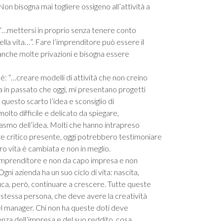
n bisogna mai togliere ossigeno all’attività a
 “…mettersi in proprio senza tenere conto
ella vita…”. Fare l’imprenditore può essere il
nche molte privazioni e bisogna essere
: “…creare modelli di attività che non creino
Sia in passato che oggi, mi presentano progetti
questo scarto l’idea e sconsiglio di
lto difficile e delicato da spiegare,
iasmo dell’idea. Molti che hanno intrapreso
re critico presente, oggi potrebbero testimoniare
oro vita è cambiata e non in meglio.
mprenditore e non da capo impresa e non
Ogni azienda ha un suo ciclo di vita: nascita,
ica, però, continuare a crescere. Tutte queste
a stessa persona, che deve avere la creatività
el manager. Chi non ha queste doti deve
nza dell’impresa e del suo reddito, cosa