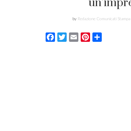
un’impre
by
Redazione Comunicati Stampa
Facebook
Twitter
Email
Pinterest
Condivi