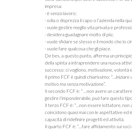
impresa:
· è senza lavoro;
· odia o disprezza il capo o l’azienda nella qu
· vuole gestire meglio vita privata e profess
· desidera guadagnare molto di più;
· vuole sfidare se stesso e il mondo che lo c
· vuole fare qualcosa che gli piace.
De bes, a questo punto, afferma un principi
della spinta a intraprendere una nuova attiv
successo: ci vogliono, motivazione, volontà e
Il primo FCF è quindi chiarissimo: “…iniziare
motivo ma senza motivazione”.
Il secondo FCF è: “ …non avere un carattere d
gestire l’imponderabile, può fare questo tipo
Il terzo FCF è: “…non essere lottatore, non a
coincidono quasi mai con le aspettative ed 
capacità di ridefinire progetti ed attività.
Il quarto FCF è: “…fare affidamento sui so