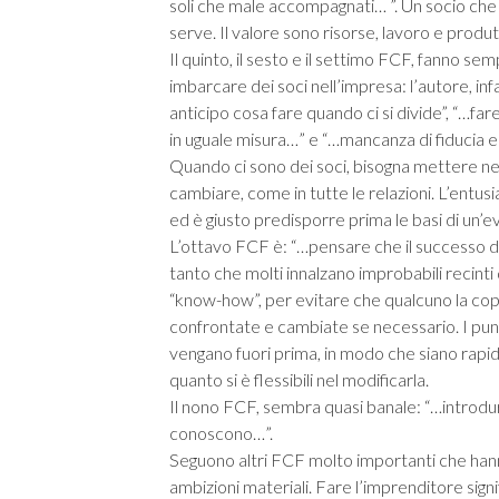
soli che male accompagnati… ”. Un socio che 
serve. Il valore sono risorse, lavoro e produtt
Il quinto, il sesto e il settimo FCF, fanno se
imbarcare dei soci nell’impresa: l’autore, infat
anticipo cosa fare quando ci si divide”, “…far
in uguale misura…” e “…mancanza di fiducia e
Quando ci sono dei soci, bisogna mettere ne
cambiare, come in tutte le relazioni. L’entus
ed è giusto predisporre prima le basi di un’
L’ottavo FCF è: “…pensare che il successo dip
tanto che molti innalzano improbabili recinti d
“know-how”, per evitare che qualcuno la cop
confrontate e cambiate se necessario. I punti
vengano fuori prima, in modo che siano rapida
quanto si è flessibili nel modificarla.
Il nono FCF, sembra quasi banale: “…introdurs
conoscono…”.
Seguono altri FCF molto importanti che hanno
ambizioni materiali. Fare l’imprenditore sign