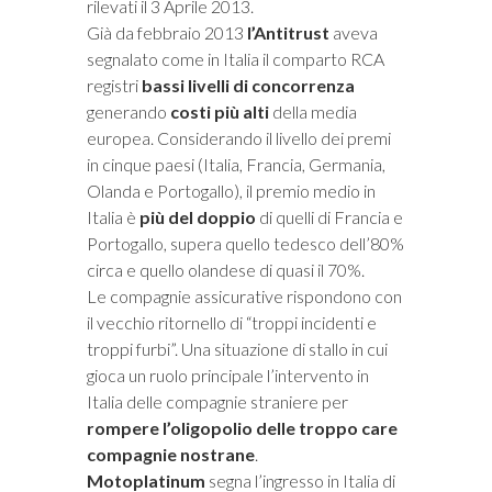
rilevati il 3 Aprile 2013.
Già da febbraio 2013
l’Antitrust
aveva
segnalato come in Italia il comparto RCA
registri
bassi livelli di concorrenza
generando
costi più alti
della media
europea. Considerando il livello dei premi
in cinque paesi (Italia, Francia, Germania,
Olanda e Portogallo), il premio medio in
Italia è
più del doppio
di quelli di Francia e
Portogallo, supera quello tedesco dell’80%
circa e quello olandese di quasi il 70%.
Le compagnie assicurative rispondono con
il vecchio ritornello di “troppi incidenti e
troppi furbi”. Una situazione di stallo in cui
gioca un ruolo principale l’intervento in
Italia delle compagnie straniere per
rompere l’oligopolio delle troppo care
compagnie nostrane
.
Motoplatinum
segna l’ingresso in Italia di