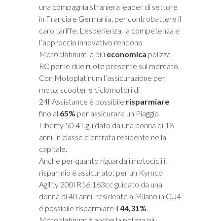
una compagnia straniera leader di settore
in Francia e Germania, per controbattere il
caro tariffe. L’esperienza, la competenza e
l’approccio innovativo rendono
Motoplatinum la più
economica
polizza
RC per le due ruote presente sul mercato.
Con Motoplatinum l’assicurazione per
moto, scooter e ciclomotori di
24hAssistance è possibile
risparmiare
fino al
65%
per assicurare un Piaggio
Liberty 50 4T guidato da una donna di 18
anni, in classe d’entrata residente nella
capitale.
Anche per quanto riguarda i motocicli il
risparmio è assicurato: per un Kymco
Agility 200i R16 163cc guidato da una
donna di 40 anni, residente a Milano in CU4
è possibile risparmiare il
44,31%
.
Motoplatinum è anche la polizza più