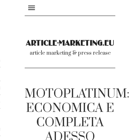
Toggle
navigation
nicati
article marketing & press release
omunicati stampa
a comunicati 2007-2020
cati Video
MOTOPLATINUM:
dei comunicati
ECONOMICA E
COMPLETA
ti
ADESSO