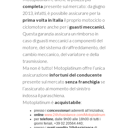
completa
presente sul mercato: da giugno
2013, infatti, è possibile assicurare per la
prima volta in Italia
il proprio motociclo o
ciclomotore anche per i
guasti meccanici.
Questa garanzia assicura un rimborso in
caso di guasti meccanici a componenti del
motore, del sistema di raffreddamento, del
cambio meccanico, del variatore e della
trasmissione.
Ma non è tutto! Motoplatinum offre l’unica
assicurazione
infortuni del conducente
presente sul mercato
senza franchigia
se
l’assicurato al momento del sinistro
indossa il paraschiena.
Motoplatinum è
acquistabile
:
presso i
concessionari
aderenti all’iniziativa;
online
www.24hAssistance.com/Motoplatinum
per
telefono
, dalle 9h00 alle 18h00 di tutti i
giorni feriali, +39 02 20564.440;
presso i
punti vendita 24hAssistance
di