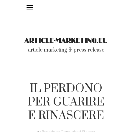
Toggle
navigation
nicati
article marketing & press release
omunicati stampa
a comunicati 2007-2020
cati Video
IL PERDONO
dei comunicati
PER GUARIRE
E RINASCERE
ti
by
Redazione Comunicati Stampa