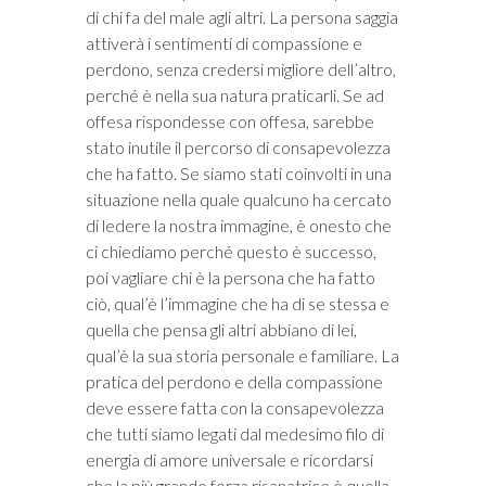
di chi fa del male agli altri. La persona saggia
attiverà i sentimenti di compassione e
perdono, senza credersi migliore dell’altro,
perché è nella sua natura praticarli. Se ad
offesa rispondesse con offesa, sarebbe
stato inutile il percorso di consapevolezza
che ha fatto. Se siamo stati coinvolti in una
situazione nella quale qualcuno ha cercato
di ledere la nostra immagine, è onesto che
ci chiediamo perché questo è successo,
poi vagliare chi è la persona che ha fatto
ciò, qual’è l’immagine che ha di se stessa e
quella che pensa gli altri abbiano di lei,
qual’è la sua storia personale e familiare. La
pratica del perdono e della compassione
deve essere fatta con la consapevolezza
che tutti siamo legati dal medesimo filo di
energia di amore universale e ricordarsi
che la più grande forza risanatrice è quella