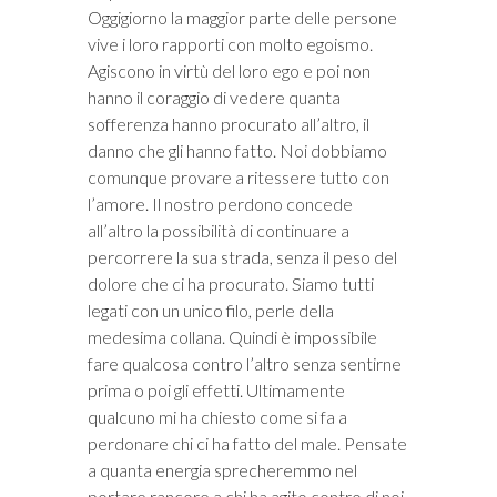
Oggigiorno la maggior parte delle persone
vive i loro rapporti con molto egoismo.
Agiscono in virtù del loro ego e poi non
hanno il coraggio di vedere quanta
sofferenza hanno procurato all’altro, il
danno che gli hanno fatto. Noi dobbiamo
comunque provare a ritessere tutto con
l’amore. Il nostro perdono concede
all’altro la possibilità di continuare a
percorrere la sua strada, senza il peso del
dolore che ci ha procurato. Siamo tutti
legati con un unico filo, perle della
medesima collana. Quindi è impossibile
fare qualcosa contro l’altro senza sentirne
prima o poi gli effetti. Ultimamente
qualcuno mi ha chiesto come si fa a
perdonare chi ci ha fatto del male. Pensate
a quanta energia sprecheremmo nel
portare rancore a chi ha agito contro di noi,