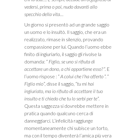
vedersi, prima o poi, nudo davanti allo
specchio della vita…
Un giorno si presentò ad un grande saggio
un uomo e lo insultò. Il saggio, che era un
realizzato, rimase in silenzio, provando
compassione per lui. Quando l’uomo ebbe
finito di ingiuriarlo, il saggio gli rivolse la
domanda: “
Figlio, se uno si rifiuta di
accettare un dono, a chi appartiene esso?
“. E
l’uomo rispose : “
A colui che l’ha offerto
“. “
Figlio mio
”, disse il saggio, “
tu mi hai
ingiuriato, ma io rifiuto di accettare il tuo
insulto e ti chiedo che tu lo serbi per te
”.
Questa saggezza si dovrebbe mettere in
pratica quando qualcuno cerca di
danneggiarci. L’infelicità raggiunge
momentaneamente chi subisce un torto,
ma con il tempo diventerà l’amica più vera