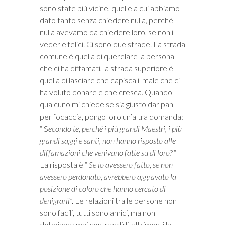
sono state più vicine, quelle a cui abbiamo
dato tanto senza chiedere nulla, perché
nulla avevamo da chiedere loro, se non il
vederle felici. Ci sono due strade. La strada
comune è quella di querelare la persona
che ci ha diffamati, la strada superiore è
quella di lasciare che capisca il male che ci
ha voluto donare e che cresca. Quando
qualcuno mi chiede se sia giusto dar pan
per focaccia, pongo loro un’altra domanda:
“ S
econdo te, perché i più grandi Maestri, i più
grandi saggi e santi, non hanno risposto
alle
diffamazioni che venivano fatte su di loro?
“
La risposta è “
Se lo avessero fatto, se non
avessero perdonato, avrebbero aggravato la
posizione di coloro che hanno cercato di
denigrarli
”. Le relazioni tra le persone non
sono facili, tutti sono amici, ma non
dobbiamo mai contraddirli, altrimenti la