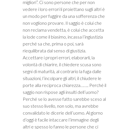
migliori”. Ci sono persone che per non
vedere i loro errori li proiettano sugli altri è
un modo per fuggire da una sofferenza che
non vogliono provare. Il saggio è colui che
non reclama vendetta, è colui che accetta
la lode come il biasimo, incassa l’ingiustizia
perché sa che, prima o poi, sarà
riequilibrata dal senso di giustizia.
Accettare i propri errori, elaborarli, la
volontà di chiarire, il chiedere scusa sono
segni di maturità, al contrario la fuga dalle
situazioni, l’incolpare gli altri, il chiudere le
porte alla reciproca chiarezza…….. Perché il
saggio non rispose agli insulti dell’uomo?
Perché se lo avesse fatto sarebbe sceso al
suo stesso livello, non solo, ma avrebbe
convalidato le dicerie dell’uomo. Al giorno
d’oggi è facile intaccare l’immagine degli
altri e spesso lo fanno le persone che ci