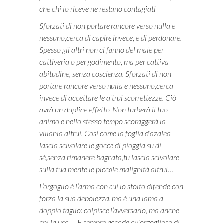
che chi lo riceve ne restano contagiati
Sforzati di non portare rancore verso nulla e
nessuno,cerca di capire invece, e di perdonare.
Spesso gli altri non ci fanno del male per
cattiveria o per godimento, ma per cattiva
abitudine, senza coscienza. Sforzati di non
portare rancore verso nulla e nessuno,cerca
invece di accettare le altrui scorrettezze. Ciò
avrà un duplice effetto. Non turberà il tuo
animo e nello stesso tempo scoraggerà la
villania altrui. Così come la foglia d’azalea
lascia scivolare le gocce di pioggia su di
sé,senza rimanere bagnata,tu lascia scivolare
sulla tua mente le piccole malignità altrui…
L’orgoglio è l’arma con cui lo stolto difende con
forza la sua debolezza, ma è una lama a
doppio taglio: colpisce l’avversario, ma anche
chi la usa…. E sempre accade all’orgoglioso di