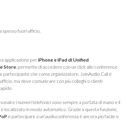
 spesso fuori ufficio.
va applicazione per
iPhone e iPad di Unified
e Store
, permette di accedere con un click alle conference
me partecipante che come organizzatore. JoinAudio Call è
 ufficio, ma deve comunicare con più colleghi o clienti
rapido.
sonali e i numeri telefonici sono sempre a portata di mano e il
 è localizzato in modo automatico. Grazie a questa funzione,
 PoP
e partecipare a un’audioconferenza è ancora più facile e