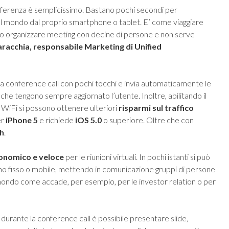
nferenza è semplicissimo. Bastano pochi secondi per
nel mondo dal proprio smartphone o tablet. E’ come viaggiare
ono organizzare meeting con decine di persone e non serve
acchia, responsabile Marketing di Unified
 conference call con pochi tocchi e invia automaticamente le
ifiche tengono sempre aggiornato l’utente. Inoltre, abilitando il
WiFi si possono ottenere ulteriori
risparmi sul traffico
er
iPhone 5
e richiede
iOS 5.0
o superiore. Oltre che con
h
.
conomico e veloce
per le riunioni virtuali. In pochi istanti si può
ono fisso o mobile, mettendo in comunicazione gruppi di persone
 mondo come accade, per esempio, per le investor relation o per
, durante la conference call è possibile presentare slide,