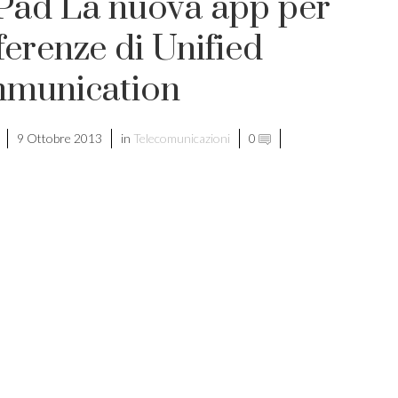
iPad La nuova app per
erenze di Unified
munication
9 Ottobre 2013
in
Telecomunicazioni
0
di