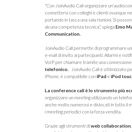
“Con JoinAudio Call organizzare un’audioco
connettersi con colleghi e clienti ovunque 
portando in tasca una sala riunioni. Si poss
alcuna competenza tecnica”, spiega
Emo Mar
Communication.
JoinAudio Call permette di programmare una
e-mail di invito ai partecipanti. Allarmi e not
VoIP per chiamare tramite una connessione 
telefonico.
JoinAudio Call è ottimizzato p
iPhone, è compatibile con
iPad
e
iPod touc
La conference call è lo strumento più e
organizzare un meeting utilizzando un telef
anche molto numerosi e dislocati in tutto il
i meeting periodici con la forza vendita.
Grazie agli strumenti di
web collaboration