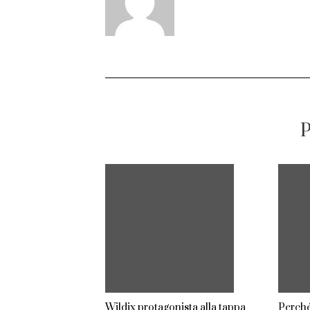
P
Wildix protagonista alla tappa
Perché