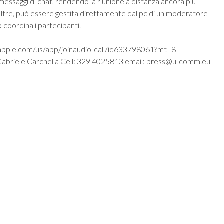
essaggi di chat, rendendo la riunione a distanza ancora più
noltre, può essere gestita direttamente dal pc di un moderatore
 coordina i partecipanti.
es.apple.com/us/app/joinaudio-call/id633798061?mt=8
 Gabriele Carchella Cell: 329 4025813 email:
press@u-comm.eu