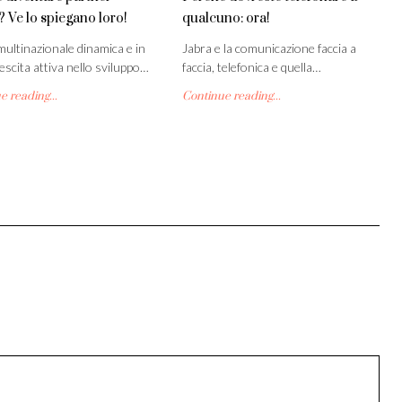
? Ve lo spiegano loro!
qualcuno: ora!
multinazionale dinamica e in
Jabra e la comunicazione faccia a
escita attiva nello sviluppo…
faccia, telefonica e quella…
 reading...
Continue reading...