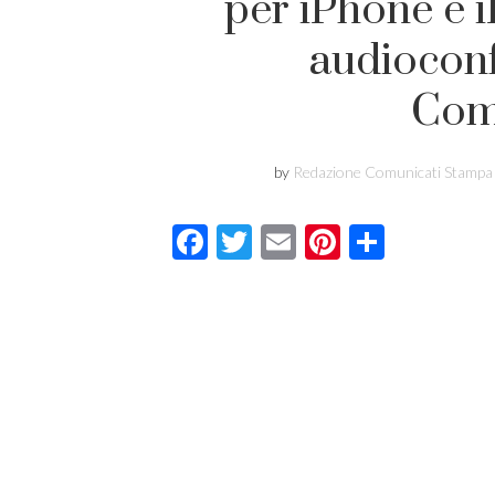
per iPhone e 
audioconf
Com
by
Redazione Comunicati Stampa
Facebook
Twitter
Email
Pinterest
Condivi