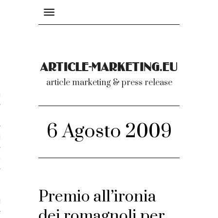
Toggle
navigation
nicati
article marketing & press release
omunicati stampa
a comunicati 2007-2020
6 Agosto 2009
cati Video
dei comunicati
Premio all’ironia
ti
dei romagnoli per