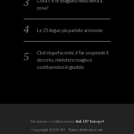
Cosa c’è di sbagliato nella dieta a
zona?
Le 25 lingue più parlate al mondo
Cbd stupefacente, il Tar sospende il
decreto, ministero reagisce
costituendosi in giudizio
Ideazione e realizzazione
link UP Europe!
Copyright 2006-20 - Tutti i diritti riservati