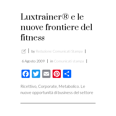
i
Luxtrainer® e le
nuove frontiere del
fitness
by
Redazione Comunicati Stampa
6 Agosto 2009
in
Comunicati stampa
Facebook
Twitter
Email
Pinterest
Condividi
Ricettivo, Corporate, Metabolico. Le
nuove opportunità di business del settore