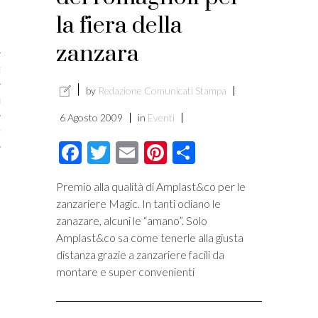
licare?
la fiera della
er gli autori
zanzara
a è l’article marketing
by
Redazione Comunicati Stampa
marketing e stile di scrittura
6 Agosto 2009
in
Eventi
ento per i publishers
Facebook
Twitter
Email
Pinterest
Condividi
Premio alla qualità di Amplast&co per le
zanzariere Magic. In tanti odiano le
zanazare, alcuni le “amano”. Solo
Amplast&co sa come tenerle alla giusta
distanza grazie a zanzariere facili da
montare e super convenienti
vacy