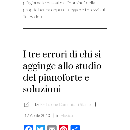
più giornate passate al “borsino” della
propria banca oppure a leggere i prezzi sul
Televideo.
I tre errori di chi si
agginge allo studio
del pianoforte e
soluzioni
by
Redazione Comunicati Stampa
17 Aprile 2010
in
Musica
Facebook
Twitter
Email
Pinterest
Condividi