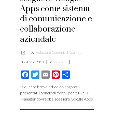
Apps come sistema
i
di comunicazione e
collaborazione
aziendale
by
Redazione Comunicati Stampa
17 Aprile 2010
in
Software
Facebook
Twitter
Email
Pinterest
Condividi
In questo breve articolo vengono
presentati i principali motivi per cui un IT
Manager dovrebbe scegliere Google Apps