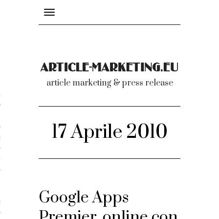
Toggle
navigation
nicati
article marketing & press release
omunicati stampa
a comunicati 2007-2020
17 Aprile 2010
cati Video
dei comunicati
Google Apps
ti
Premier, online con