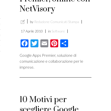
licare?
NetVisory
er gli autori
by
Redazione Comunicati Stampa
a è l’article marketing
17 Aprile 2010
in
Software
marketing e stile di scrittura
Facebook
Twitter
Email
Pinterest
Condividi
ento per i publishers
Google Apps Premier, soluzione di
comunicazione e collaborazione per le
imprese.
10 Motivi per
scegliere Google
vacy