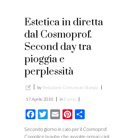
Estetica in diretta
dal Cosmoprof.
Second day tra
pioggia e
perplessità
by
Redazione Comunicati Stampa
17 Aprile 2010
in
Eventi
Facebook
Twitter
Email
Pinterest
Condividi
Secondo giorno in calo per il Cosmoprof.
Complice la nube che avvolge ormai i cieli