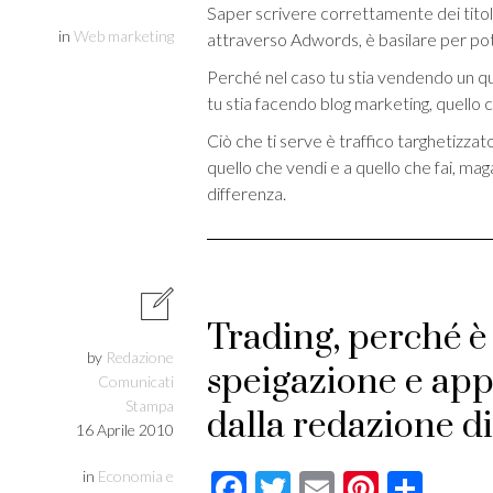
Saper scrivere correttamente dei titoli p
in
Web marketing
attraverso Adwords, è basilare per pote
Perché nel caso tu stia vendendo un qual
tu stia facendo blog marketing, quello c
Ciò che ti serve è traffico targhetizza
quello che vendi e a quello che fai, mag
differenza.
Trading, perché è
by
Redazione
speigazione e ap
Comunicati
Stampa
dalla redazione d
16 Aprile 2010
in
Economia e
Facebook
Twitter
Email
Pintere
Cond