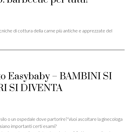
st
ividi
cniche di cottura della carne più antiche e apprezzate del
ito Easybaby – BAMBINI SI
I SI DIVENTA
st
ividi
asilo o un ospedale dove partorire? Vuoi ascoltare la ginecologa
siano importanti certi esami?