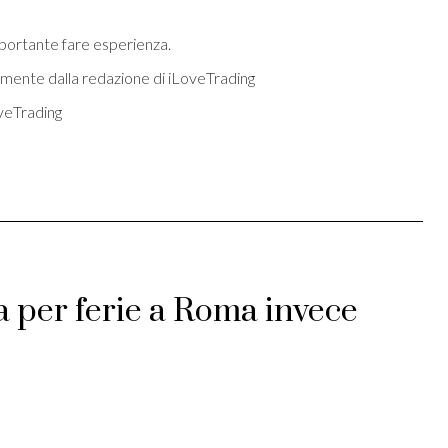
mportante fare esperienza.
mente dalla redazione di iLoveTrading
oveTrading
a per ferie a Roma invece
st
ividi