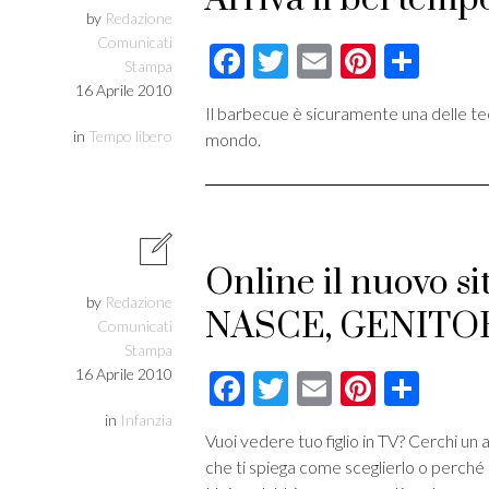
by
Redazione
Comunicati
Facebook
Twitter
Email
Pintere
Cond
Stampa
16 Aprile 2010
Il barbecue è sicuramente una delle te
in
Tempo libero
mondo.
Online il nuovo s
by
Redazione
NASCE, GENITOR
Comunicati
Stampa
16 Aprile 2010
Facebook
Twitter
Email
Pintere
Cond
in
Infanzia
Vuoi vedere tuo figlio in TV? Cerchi un 
che ti spiega come sceglierlo o perché 