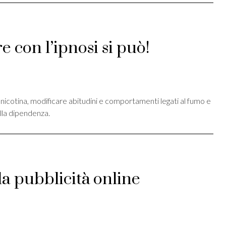
 con l’ipnosi si può!
st
ividi
a nicotina, modificare abitudini e comportamenti legati al fumo e
ella dipendenza.
la pubblicità online
st
ividi