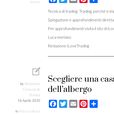
lavoro
Tecnica di trading: Trading, perché è i
Spiegazione e approfondimenti diretta
Per approfondimenti visita il sito di iL
Luca meriano
Redazione iLoveTrading
Scegliere una cas
by
Redazione
dell’albergo
Comunicati
Stampa
16 Aprile 2010
Facebook
Twitter
Email
Pintere
Cond
in
Arte e cultura