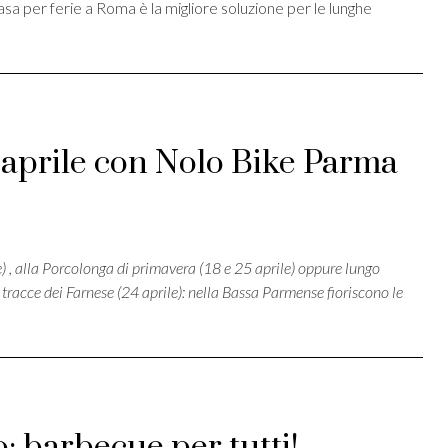
 per ferie a Roma è la migliore soluzione per le lunghe
: aprile con Nolo Bike Parma
st
ividi
e) , alla Porcolonga di primavera (18 e 25 aprile) oppure lungo
e tracce dei Farnese (24 aprile): nella Bassa Parmense fioriscono le
o: barbecue per tutti!