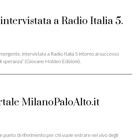
ntervistata a Radio Italia 5.
st
ividi
mergente, intervistata a Radio Italia 5 intorno al successo
di speranza” (Giovane Holden Edizioni).
rtale MilanoPaloAlto.it
st
ividi
e punto di riferimento per chi vuole entrare nel vivo degli