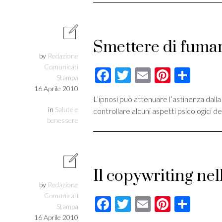
Smettere di fumare
by
Redazione
Comunicati
Facebook
Twitter
Email
Pintere
Cond
Stampa
16 Aprile 2010
L’ipnosi può attenuare l’astinenza dall
in
Salute e
controllare alcuni aspetti psicologici d
benessere
Il copywriting nel
by
Redazione
Comunicati
Facebook
Twitter
Email
Pintere
Cond
Stampa
16 Aprile 2010