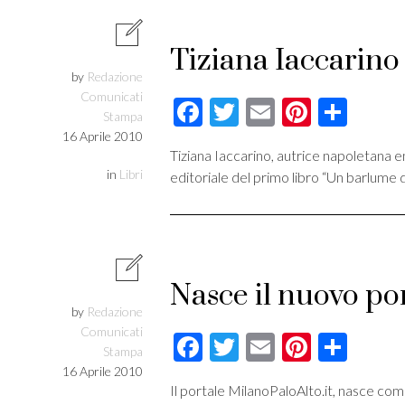
Tiziana Iaccarino i
by
Redazione
Comunicati
Facebook
Twitter
Email
Pintere
Cond
Stampa
16 Aprile 2010
Tiziana Iaccarino, autrice napoletana e
in
Libri
editoriale del primo libro “Un barlume 
Nasce il nuovo po
by
Redazione
Comunicati
Facebook
Twitter
Email
Pintere
Cond
Stampa
16 Aprile 2010
Il portale MilanoPaloAlto.it, nasce com