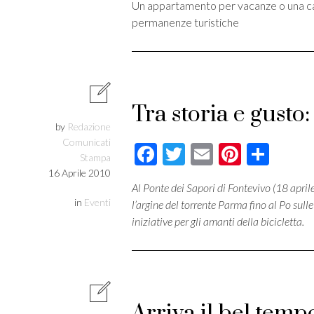
Un appartamento per vacanze o una casa
permanenze turistiche
Tra storia e gusto
by
Redazione
Comunicati
Facebook
Twitter
Email
Pintere
Cond
Stampa
16 Aprile 2010
Al Ponte dei Sapori di Fontevivo (18 april
in
Eventi
l’argine del torrente Parma fino al Po sull
iniziative per gli amanti della bicicletta.
Arriva il bel temp