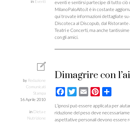
in
Eventi
eventi e sentirsi partecipe di tutto ciò
MilanoPaloAlto.it è in costante aggiorna
qui trovate informazioni dettagliate su
Discoteca al Discopub, dal Ristorante al
Teatri e Concerti, ma anche tantissime 
con gli amici.
Dimagrire con l’ai
by
Redazione
Comunicati
Facebook
Twitter
Email
Pintere
Cond
Stampa
16 Aprile 2010
L’ipnosi può essere applicata per aiutar
in
Dieta e
riduzione del peso deve necessariamen
Nutrizione
aspettative personali devono essere re