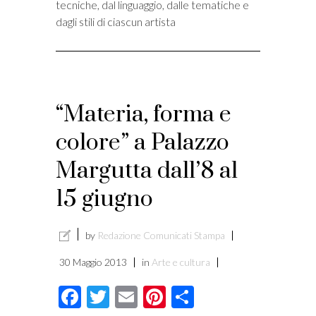
tecniche, dal linguaggio, dalle tematiche e
i
dagli stili di ciascun artista
“Materia, forma e
colore” a Palazzo
Margutta dall’8 al
15 giugno
by
Redazione Comunicati Stampa
30 Maggio 2013
in
Arte e cultura
Facebook
Twitter
Email
Pinterest
Condividi