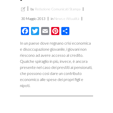
by
Redazione Comunicati Stampa
30 Maggio 2013
in
News e Attualità
Facebook
Twitter
Email
Pinterest
Condividi
In un paese dove regnano crisi economica
e disoccupazione giovanile, i giovani non
riescono ad avere accesso al credito.
Qualche spiraglio in più, invece, è ancora
presente nel caso dei prestiti ai pensionati,
che possono così dare un contributo
economico alle spese dei propri figli e
nipoti.