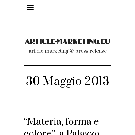
Toggle
navigation
nicati
article marketing & press release
omunicati stampa
a comunicati 2007-2020
30 Maggio 2013
cati Video
dei comunicati
“Materia, forma e
ti
colore”, a Palazzo