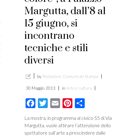
licare?
Margutta, dall’8 al
er gli autori
15 giugno, si
a è l’article marketing
incontrano
marketing e stile di scrittura
tecniche e stili
diversi
ento per i publishers
by
Redazione Comunicati Stampa
30 Maggio 2013
in
Arte e cultura
Facebook
Twitter
Email
Pinterest
Condividi
La mostra, in programma al civico 55 di Via
Margutta, vuole attirare l’attenzione dello
spettatore sull’arte a prescindere dalle
vacy