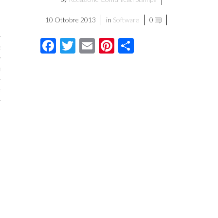
licare?
10 Ottobre 2013
in
Software
0
er gli autori
Facebook
Twitter
Email
Pinterest
Condividi
a è l’article marketing
marketing e stile di scrittura
ento per i publishers
vacy