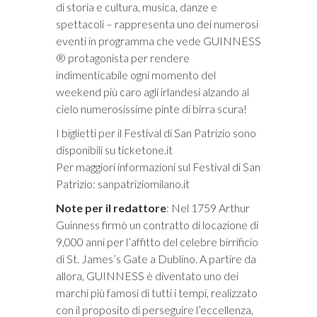
di storia e cultura, musica, danze e
spettacoli – rappresenta uno dei numerosi
eventi in programma che vede GUINNESS
® protagonista per rendere
indimenticabile ogni momento del
weekend più caro agli irlandesi alzando al
cielo numerosissime pinte di birra scura!
I biglietti per il Festival di San Patrizio sono
disponibili su ticketone.it
Per maggiori informazioni sul Festival di San
Patrizio: sanpatriziomilano.it
Note per il redattore
: Nel 1759 Arthur
Guinness firmò un contratto di locazione di
9,000 anni per l’affitto del celebre birrificio
di St. James’s Gate a Dublino. A partire da
allora, GUINNESS è diventato uno dei
marchi più famosi di tutti i tempi, realizzato
con il proposito di perseguire l’eccellenza,