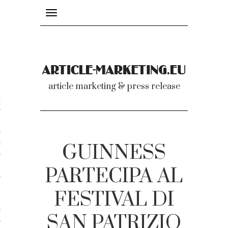
Toggle
navigation
nicati
article marketing & press release
omunicati stampa
a comunicati 2007-2020
cati Video
GUINNESS
dei comunicati
PARTECIPA AL
FESTIVAL DI
ti
SAN PATRIZIO