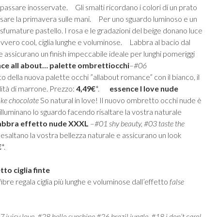
 passare inosservate. Gli smalti ricordano i colori di un prato
indossare la primavera sulle mani. Per uno sguardo luminoso e un
le sfumature pastello. I rosa e le gradazioni del beige donano luce
 davvero cool, ciglia lunghe e voluminose. Labbra al bacio dal
de assicurano un finish impeccabile ideale per lunghi pomeriggi
ce all about… palette
ombretti
occhi
–
#
06
o della nuova palette occhi ”allabout romance” con il bianco, il
lità di marrone. Prezzo:
4,49€
*.
essence
I love nude
ike chocolate
So natural in love! Il nuovo ombretto occhi nude è
illuminano lo sguardo facendo risaltare la vostra naturale
abbra effetto nude XXXL
–
#
01 shy beauty, #03 taste the
esaltano la vostra bellezza naturale e assicurano un look
€
*.
to ciglia finte
ibre regala ciglia più lunghe e voluminose dall’effetto
false
17
juicy
love, #
28 hello
sunshine
,#26
brazil
jungle, #
18
i
don’t care!