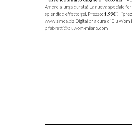
Amore a lunga durata! La nuova speciale for
splendido effetto gel. Prezzo:
1,99€
*. *pre
www.simca.biz Digital pr a cura di Blu W
p.fabretti@bluwom-milano.com