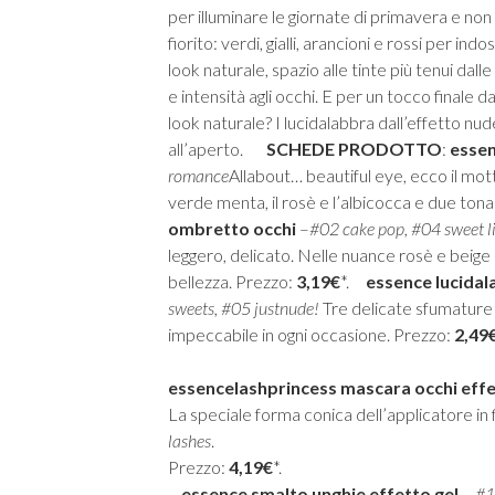
per illuminare le giornate di primavera e non
fiorito: verdi, gialli, arancioni e rossi per 
look naturale, spazio alle tinte più tenui dal
e intensità agli occhi. E per un tocco finale
look naturale? I lucidalabbra dall’effetto nu
all’aperto.
SCHEDE PRODOTTO
:
essen
romance
Allabout… beautiful eye, ecco il mott
verde menta, il rosè e l’albicocca e due tona
ombretto occhi
–
#
02
cake
pop, #
04 sweet
l
leggero, delicato. Nelle nuance rosè e beige 
bellezza. Prezzo:
3,19€
*.
essence
lucidal
sweets, #
05
just
nude
!
Tre delicate sfumature 
impeccabile in ogni occasione. Prezzo:
2,49
essence
lash
princess
mascara occhi effet
La speciale forma conica dell’applicatore in f
lashes
.
Prezzo:
4,19€
*.
essence
smalto unghie effetto gel
–
#