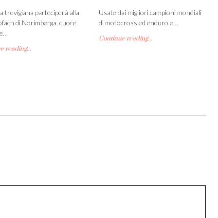
a trevigiana parteciperà alla
Usate dai migliori campioni mondiali
iofach di Norimberga, cuore
di motocross ed enduro e…
te…
Continue reading...
 reading...