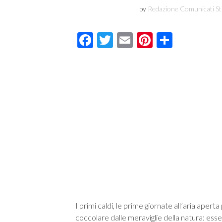
by
Redazione Comunicati S
Facebook
Twitter
Email
Pinterest
Condivi
I primi caldi, le prime giornate all’aria aperta
coccolare dalle meraviglie della natura: ess