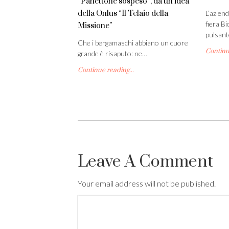
“Panettone sospeso”, da un’idea
della Onlus “Il Telaio della
L’aziend
fiera B
Missione”
pulsan
Che i bergamaschi abbiano un cuore
Continue
grande è risaputo: ne…
Continue reading...
Leave A Comment
Your email address will not be published.