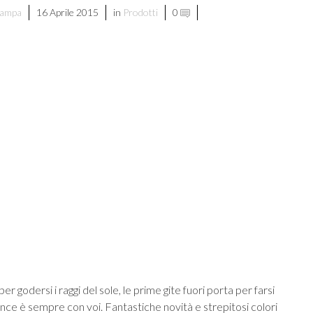
tampa
16 Aprile 2015
in
Prodotti
0
di
 per godersi i raggi del sole, le prime gite fuori porta per farsi
ence è sempre con voi. Fantastiche novità e strepitosi colori