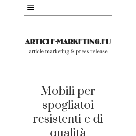
Toggle
navigation
nicati
article marketing & press release
omunicati stampa
a comunicati 2007-2020
cati Video
Mobili per
dei comunicati
spogliatoi
resistenti e di
ti
qualità