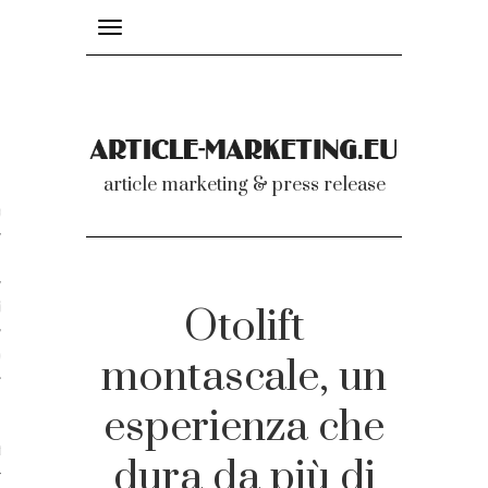
Toggle
navigation
nicati
article marketing & press release
omunicati stampa
a comunicati 2007-2020
cati Video
Otolift
dei comunicati
montascale, un
esperienza che
ti
dura da più di