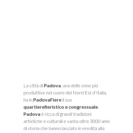
i
La città di
Padova
, una delle zone più
produttive nel cuore del Nord Est d’Italia,
ha in
PadovaFiere
il suo
quartierefieristico e congressuale
.
Padova
è ricca di grandi tradizioni
artistiche e culturali e vanta oltre 3000 anni
di storia che hanno lasciato in eredità alla