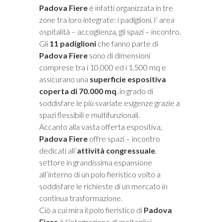
Padova Fiere
è infatti organizzata in tre
zone tra loro integrate: i padiglioni, l’ area
ospitalità – accoglienza, gli spazi – incontro.
Gli
11 padiglioni
che fanno parte di
Padova Fiere
sono di dimensioni
comprese tra i 10.000 ed i 1.500 mq e
assicurano una
superficie espositiva
coperta di 70.000 mq
. in grado di
soddisfare le più svariate esigenze grazie a
spazi flessibili e multifunzionali.
Accanto alla vasta offerta espositiva,
Padova Fiere
offre spazi – incontro
dedicati all’
attività congressuale
,
settore in grandissima espansione
all’interno di un polo fieristico volto a
soddisfare le richieste di un mercato in
continua trasformazione.
Ciò a cui mira il polo fieristico di
Padova
Fiere
è l’integrazione di molteplici