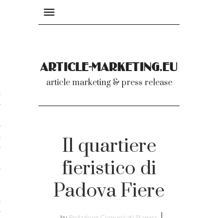
Toggle
navigation
nicati
article marketing & press release
omunicati stampa
a comunicati 2007-2020
cati Video
Il quartiere
dei comunicati
fieristico di
Padova Fiere
ti
by
Redazione Comunicati Stampa