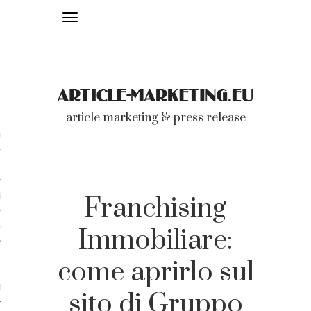
Toggle
navigation
nicati
article marketing & press release
omunicati stampa
a comunicati 2007-2020
cati Video
Franchising
dei comunicati
Immobiliare:
come aprirlo sul
ti
sito di Gruppo