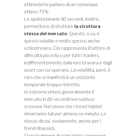
ottimistiche parlano di un comunque
ottimo 75%.
Le opzioni binarie 60 secondi, inoltre,
permettono di sfruttare
la struttura
stessa del mercato
. Questo, si sa, è
spesso volatile e molto spesso anche
schizofrenico. Ciò rappresenta il fattore di
difficoltà più ostico per tutti i traders,
indifferentemente dalla loro bravura e dagli
asset con cui operano. La volatilità, però, è
raro che si manifesti in un orizzonte
temporale troppo ristretto.
In estrema sintesi, generalmente il
mercato in 60 secondi non subisce
scossoni. Nel senso che i trend rialzisti
rimarranno tali per almeno un minuto. Lo
stesso dicasi, ovviamente, anche per i
trend ribassisti.
Questo genere di operazioni, comunque,