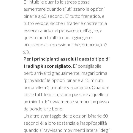
E’ intuibile quanto lo stress possa
aumentare quando si utilizzano le opzioni
binarie a 60 secondi. E’ tutto frenetico, è
tutto veloce, sicché il trader è costretto a
essere rapido nel pensare e nell’agire, e
questo non fa altro che aggiungere
pressione alla pressione che, di norma, c’è
già.
Per i principianti assoluti questo tipo di
trading è sconsigliato
. E’ consigliabile
però arrivarci gradualmente, magari prima
“provando” le opzioni binarie a 15 minuti,
poi quelle a 5 minuti e via dicendo. Quando
ci si è fatti le ossa, si può passare a quelle a
un minuto. E’ ovviamente sempre un passo
da ponderare bene.
Un altro svantaggio delle opzioni binarie 60
secondi è la loro sostanziale inapplicabilità
quando si ravvisano movimenti laterali degli