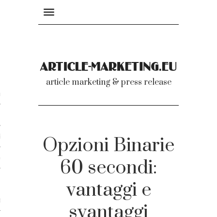
Toggle
navigation
nicati
article marketing & press release
omunicati stampa
a comunicati 2007-2020
cati Video
Opzioni Binarie
dei comunicati
60 secondi:
vantaggi e
ti
svantaggi