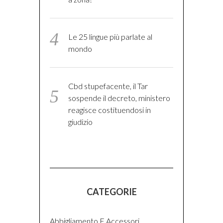
Le 25 lingue più parlate al
mondo
Cbd stupefacente, il Tar
sospende il decreto, ministero
reagisce costituendosi in
giudizio
CATEGORIE
Abbigliamento E Accessori