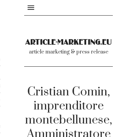
Toggle
navigation
nicati
article marketing & press release
omunicati stampa
a comunicati 2007-2020
cati Video
Cristian Comin,
dei comunicati
imprenditore
montebellunese,
ti
Amministratore