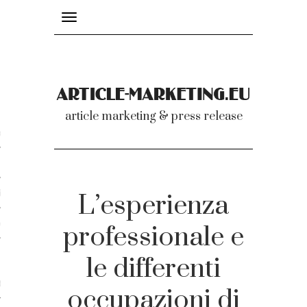
Toggle
navigation
nicati
article marketing & press release
omunicati stampa
a comunicati 2007-2020
cati Video
L’esperienza
dei comunicati
professionale e
le differenti
ti
occupazioni di