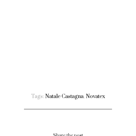
Tags:
Natale Castagna
,
Novatex
Share the post