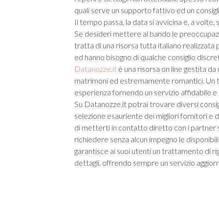
quali serve un supporto fattivo ed un consigl
Il tempo passa, la data si avvicina e, a volte
Se desideri mettere al bando le preoccupazion
tratta di una risorsa tutta italiano realizzat
ed hanno bisogno di qualche consiglio discret
Datanozze.it
è una risorsa on line gestita d
matrimoni ed estremamente romantici. Un team
esperienza fornendo un servizio affidabile e si
Su Datanozze.it potrai trovare diversi consigli
selezione esauriente dei migliori fornitori e 
di metterti in contatto diretto con i partner
richiedere senza alcun impegno le disponibilit
garantisce ai suoi utenti un trattamento di rig
dettagli, offrendo sempre un servizio aggior