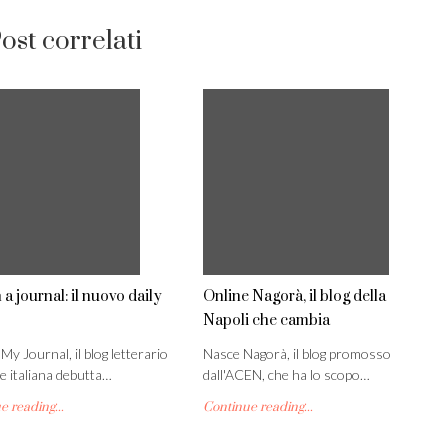
ost correlati
 a journal: il nuovo daily
Online Nagorà, il blog della
Napoli che cambia
My Journal, il blog letterario
Nasce Nagorà, il blog promosso
e italiana debutta…
dall'ACEN, che ha lo scopo…
 reading...
Continue reading...