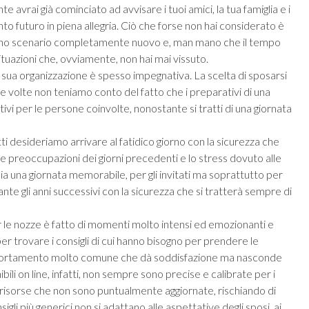
 avrai già cominciato ad avvisare i tuoi amici, la tua famiglia e i
vento futuro in piena allegria. Ciò che forse non hai considerato è
n uno scenario completamente nuovo e, man mano che il tempo
situazioni che, ovviamente, non hai mai vissuto.
a sua organizzazione è spesso impegnativa. La scelta di sposarsi
e volte non teniamo conto del fatto che i preparativi di una
vi per le persone coinvolte, nonostante si tratti di una giornata
ti desideriamo arrivare al fatidico giorno con la sicurezza che
 le preoccupazioni dei giorni precedenti e lo stress dovuto alle
sia una giornata memorabile, per gli invitati ma soprattutto per
te gli anni successivi con la sicurezza che si tratterà sempre di
r le nozze è fatto di momenti molto intensi ed emozionanti e
 per trovare i consigli di cui hanno bisogno per prendere le
comportamento molto comune che dà soddisfazione ma nasconde
bili on line, infatti, non sempre sono precise e calibrate per i
n risorse che non sono puntualmente aggiornate, rischiando di
sigli più generici non si adattano alle aspettative degli sposi, ai