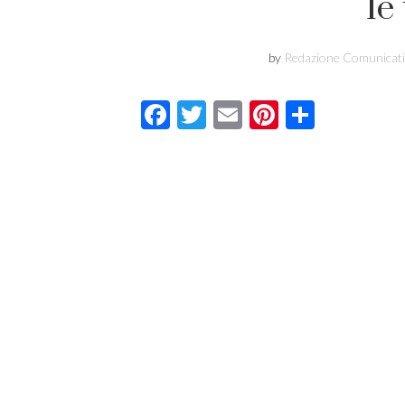
le
by
Redazione Comunicati
Facebook
Twitter
Email
Pinterest
Condivi