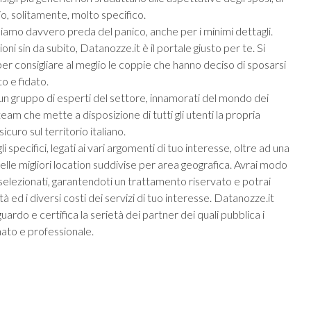
io, solitamente, molto specifico.
, siamo davvero preda del panico, anche per i minimi dettagli.
i sin da subito, Datanozze.it è il portale giusto per te. Si
a per consigliare al meglio le coppie che hanno deciso di sposarsi
o e fidato.
a un gruppo di esperti del settore, innamorati del mondo dei
 che mette a disposizione di tutti gli utenti la propria
curo sul territorio italiano.
 specifici, legati ai vari argomenti di tuo interesse, oltre ad una
delle migliori location suddivise per area geografica. Avrai modo
 selezionati, garantendoti un trattamento riservato e potrai
à ed i diversi costi dei servizi di tuo interesse. Datanozze.it
uardo e certifica la serietà dei partner dei quali pubblica i
nato e professionale.