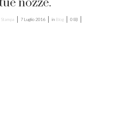
 tue nozze.
 Stampa
7 Luglio 2016
in
Blog
0
di