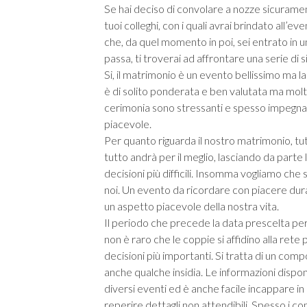
Se hai deciso di convolare a nozze sicuramente
tuoi colleghi, con i quali avrai brindato all’e
che, da quel momento in poi, sei entrato i
passa, ti troverai ad affrontare una serie di 
Si, il matrimonio è un evento bellissimo ma l
è di solito ponderata e ben valutata ma molt
cerimonia sono stressanti e spesso impegnati
piacevole.
Per quanto riguarda il nostro matrimonio, tut
tutto andrà per il meglio, lasciando da parte
decisioni più difficili. Insomma vogliamo che 
noi. Un evento da ricordare con piacere duran
un aspetto piacevole della nostra vita.
Il periodo che precede la data prescelta pe
non è raro che le coppie si affidino alla rete
decisioni più importanti. Si tratta di un 
anche qualche insidia. Le informazioni disponi
diversi eventi ed è anche facile incappare i
reperire dettagli non attendibili. Spesso i con