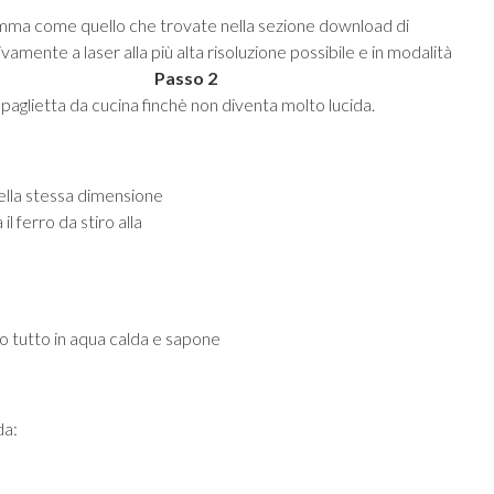
amma come quello che trovate nella sezione download di
mente a laser alla più alta risoluzione possibile e in modalità
are.
Passo 2
 paglietta da cucina finchè non diventa molto lucida.
ella stessa dimensione
l ferro da stiro alla
o tutto in aqua calda e sapone
da: