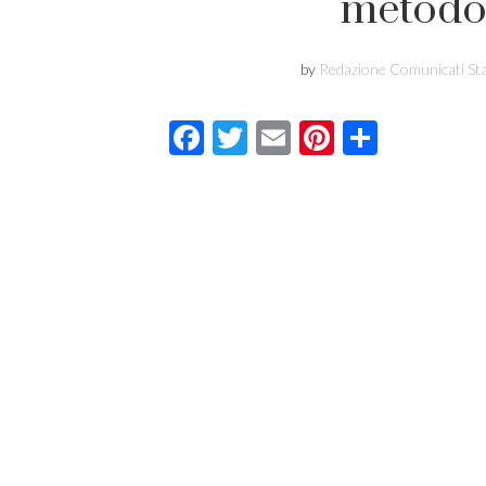
metodo 
by
Redazione Comunicati S
Facebook
Twitter
Email
Pinterest
Condivi