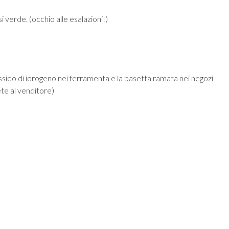
si verde. (occhio alle esalazioni!)
ossido di idrogeno nei ferramenta e la basetta ramata nei negozi
ete al venditore)