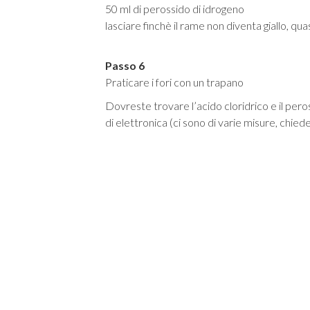
50 ml di perossido di idrogeno
lasciare finchè il rame non diventa giallo, qua
Passo 6
Praticare i fori con un trapano
Dovreste trovare l’acido cloridrico e il per
di elettronica (ci sono di varie misure, chied