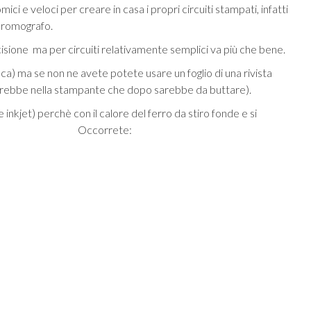
i e veloci per creare in casa i propri circuiti stampati, infatti
 bromografo.
ncisione ma per circuiti relativamente semplici va più che bene.
ica) ma se non ne avete potete usare un foglio di una rivista
lierebbe nella stampante che dopo sarebbe da buttare).
e inkjet) perchè con il calore del ferro da stiro fonde e si
ramata. Occorrete: