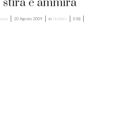
stira e ammira
tampa
20 Agosto 2009
in
Hobbies
0
di