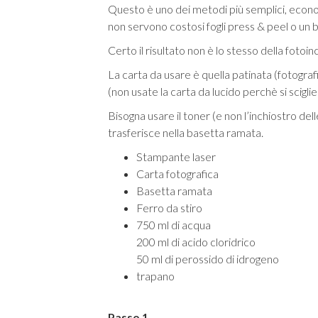
Questo è uno dei metodi più semplici, economic
non servono costosi fogli press & peel o un
Certo il risultato non è lo stesso della fotoi
La carta da usare è quella patinata (fotograf
(non usate la carta da lucido perchè si scig
Bisogna usare il toner (e non l’inchiostro dell
trasferisce nella basetta 
Stampante laser
Carta fotografica
Basetta ramata
Ferro da stiro
750 ml di acqua
200 ml di acido cloridrico
50 ml di perossido di idrogeno
trapano
Passo 1