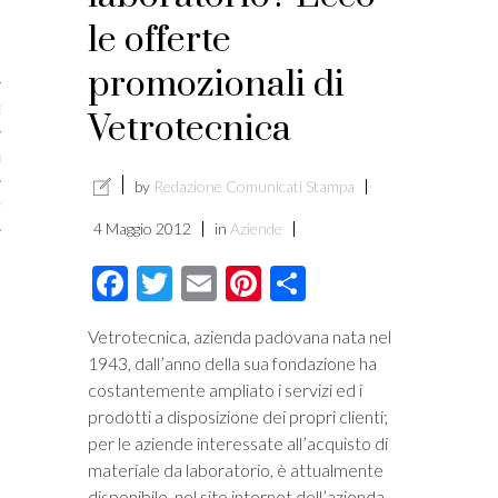
licare?
le offerte
er gli autori
promozionali di
a è l’article marketing
Vetrotecnica
marketing e stile di scrittura
by
Redazione Comunicati Stampa
ento per i publishers
4 Maggio 2012
in
Aziende
Facebook
Twitter
Email
Pinterest
Condividi
Vetrotecnica, azienda padovana nata nel
1943, dall’anno della sua fondazione ha
costantemente ampliato i servizi ed i
prodotti a disposizione dei propri clienti;
per le aziende interessate all’acquisto di
materiale da laboratorio, è attualmente
vacy
disponibile, nel sito internet dell’azienda,