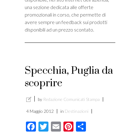
una sezione dedicata alle offerte
i
promozionali in corso, che permette di
avere sempre un feedback sui prodotti
disponibili ad un prezzo scontato.
Specchia, Puglia da
scoprire
by
Redazione Comunicati Stampa
4 Maggio 2012
in
Destinazioni
Facebook
Twitter
Email
Pinterest
Condividi