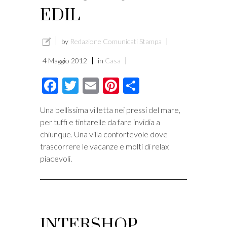
EDIL
by
Redazione Comunicati Stampa
4 Maggio 2012
in
Casa
Facebook
Twitter
Email
Pinterest
Condividi
Una bellissima villetta nei pressi del mare,
per tuffi e tintarelle da fare invidia a
chiunque. Una villa confortevole dove
trascorrere le vacanze e molti di relax
piacevoli.
INTERSHOP