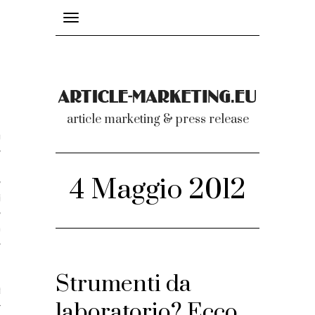
Toggle
navigation
nicati
article marketing & press release
omunicati stampa
a comunicati 2007-2020
4 Maggio 2012
cati Video
dei comunicati
Strumenti da
ti
laboratorio? Ecco