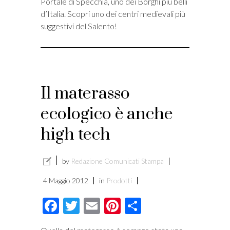
Portale di Specchia, uno dei Borghi più belli
d’Italia. Scopri uno dei centri medievali più
suggestivi del Salento!
Il materasso
ecologico è anche
high tech
by
Redazione Comunicati Stampa
4 Maggio 2012
in
Prodotti
Facebook
Twitter
Email
Pinterest
Condividi