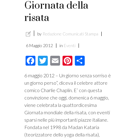
Giornata della
i
risata
by
Redazione Comunicati Stampa
6 Maggio 2012
in
Eventi
Facebook
Twitter
Email
Pinterest
Condividi
6 maggio 2012 – Un giorno senza sorriso è
un giorno perso”, diceva il celebre attore
comico Charlie Chaplin. E’ con questa
convinzione che oggi, domenica 6 maggio,
viene celebrata la quattordicesima
Giornata mondiale della risata, con eventi
sparsi nelle più importanti piazze italiane.
Fondata nel 1998 da Madan Kataria
(teorizzatore dello yoga della risata),