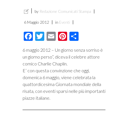
by
Redazione Comunicati Stampa
6 Maggio 2012
in
Eventi
Facebook
Twitter
Email
Pinterest
Condividi
6 maggio 2012 – Un giorno senza sorriso è
un giorno perso”, diceva il celebre attore
comico Charlie Chaplin.
E’ con questa convinzione che oggi,
domenica 6 maggio, viene celebrata la
quattordicesima Giornata mondiale della
risata, con eventi sparsi nelle più importanti
piazze italiane.