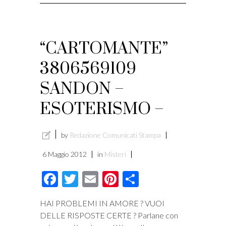
“CARTOMANTE”
3806569109
SANDON –
ESOTERISMO –
by
Redazione Comunicati Stampa
6 Maggio 2012
in
Misteri
Facebook
Twitter
Email
Pinterest
Condividi
HAI PROBLEMI IN AMORE ? VUOI
DELLE RISPOSTE CERTE ? Parlane con