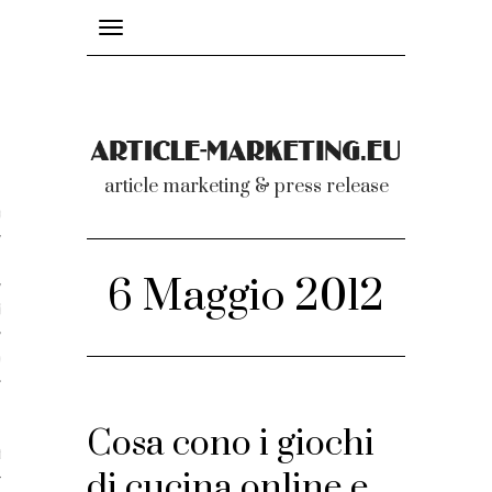
Toggle
navigation
nicati
article marketing & press release
omunicati stampa
a comunicati 2007-2020
6 Maggio 2012
cati Video
dei comunicati
Cosa cono i giochi
ti
di cucina online e