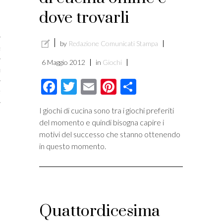
licare?
dove trovarli
er gli autori
by
Redazione Comunicati Stampa
a è l’article marketing
6 Maggio 2012
in
Giochi
marketing e stile di scrittura
Facebook
Twitter
Email
Pinterest
Condividi
ento per i publishers
I giochi di cucina sono tra i giochi preferiti
del momento e quindi bisogna capire i
motivi del successo che stanno ottenendo
in questo momento.
Quattordicesima
vacy