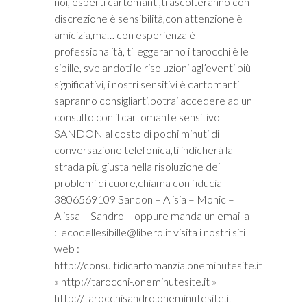
noi, esperti cartomanti,ti ascolteranno con
discrezione è sensibilità,con attenzione è
amicizia,ma… con esperienza è
professionalità, ti leggeranno i tarocchi è le
sibille, svelandoti le risoluzioni agl’eventi più
significativi, i nostri sensitivi è cartomanti
sapranno consigliarti,potrai accedere ad un
consulto con il cartomante sensitivo
SANDON al costo di pochi minuti di
conversazione telefonica,ti indicherà la
strada più giusta nella risoluzione dei
problemi di cuore,chiama con fiducia
3806569109 Sandon – Alisia – Monic –
Alissa – Sandro – oppure manda un email a
:
lecodellesibille@libero.it
visita i nostri siti
web :
http://consultidicartomanzia.oneminutesite.it
» http://tarocchi-.oneminutesite.it »
http://tarocchisandro.oneminutesite.it