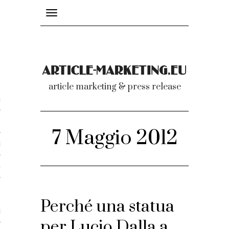
Toggle
navigation
nicati
article marketing & press release
omunicati stampa
a comunicati 2007-2020
7 Maggio 2012
cati Video
dei comunicati
Perché una statua
ti
per Lucio Dalla a