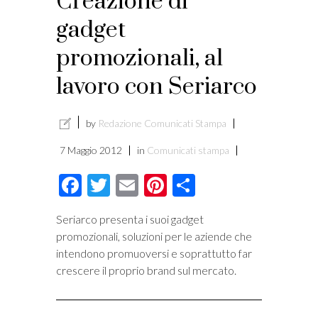
Creazione di
i
gadget
promozionali, al
lavoro con Seriarco
by
Redazione Comunicati Stampa
7 Maggio 2012
in
Comunicati stampa
Facebook
Twitter
Email
Pinterest
Condividi
Seriarco presenta i suoi gadget
promozionali, soluzioni per le aziende che
intendono promuoversi e soprattutto far
crescere il proprio brand sul mercato.