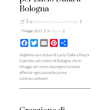
licare?
Bologna
er gli autori
by
Redazione Comunicati Stampa
a è l’article marketing
7 Maggio 2012
in
Musica
marketing e stile di scrittura
Facebook
Twitter
Email
Pinterest
Condividi
ento per i publishers
Vogliamo una statua di Lucio Dalla a Piazza
Celestini, nel centro di Bologna, che lo
ritragga nel cenno di porgere la mano
affinché ogni passante possa
contraccambiare
vacy