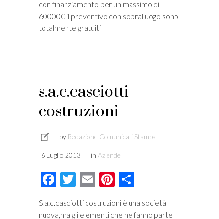
con finanziamento per un massimo di
60000€ il preventivo con sopralluogo sono
totalmente gratuiti
s.a.c.casciotti
costruzioni
by
Redazione Comunicati Stampa
6 Luglio 2013
in
Aziende
Facebook
Twitter
Email
Pinterest
Condividi
S.a.c.casciotti costruzioni è una società
nuova,ma gli elementi che ne fanno parte