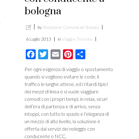
licare?
bologna
er gli autori
by
Redazione Comunicati Stampa
a è l’article marketing
6 Luglio 2013
in
Viaggi e Turismo
marketing e stile di scrittura
Facebook
Twitter
Email
Pinterest
Condividi
ento per i publishers
Per ogni esigenza di viaggio o spostamento
quando si vogliono evitare le code, il
traffico le lunghe attese, ed i ritardi tipici
dei mezzi di linea e si vuole viaggiare
comodi con i propri tempi, in relax, sicuri
dell’era di partenza e di arrivo, senza
intoppi, con tutto lo spazio e l’eleganza di
un mezzo di alto livello, la soluzione è
offerta dai servizi dei noleggio con
vacy
conducente o NCC,