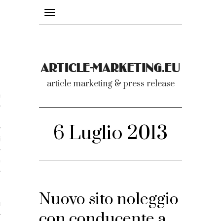
Toggle
navigation
nicati
article marketing & press release
omunicati stampa
a comunicati 2007-2020
6 Luglio 2013
cati Video
dei comunicati
Nuovo sito noleggio
ti
con conducente a