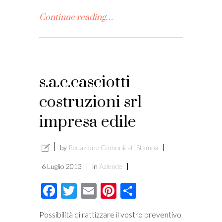
i
Continue reading…
s.a.c.casciotti
costruzioni srl
impresa edile
by
Redazione Comunicati Stampa
6 Luglio 2013
in
Aziende
Facebook
Twitter
Email
Pinterest
Condividi
Possibilità di rattizzare il vostro preventivo