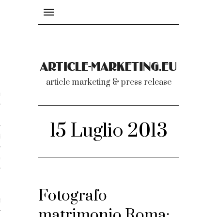
Toggle
navigation
nicati
article marketing & press release
omunicati stampa
a comunicati 2007-2020
15 Luglio 2013
cati Video
dei comunicati
Fotografo
ti
matrimonio Roma: