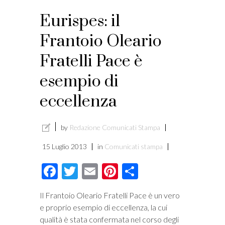
i
Eurispes: il
Frantoio Oleario
Fratelli Pace è
esempio di
eccellenza
by
Redazione Comunicati Stampa
15 Luglio 2013
in
Comunicati stampa
Facebook
Twitter
Email
Pinterest
Condividi
Il Frantoio Oleario Fratelli Pace è un vero
e proprio esempio di eccellenza, la cui
qualità è stata confermata nel corso degli