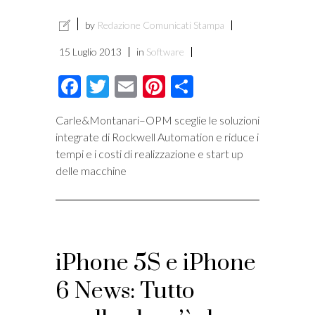
by
Redazione Comunicati Stampa
15 Luglio 2013
in
Software
Facebook
Twitter
Email
Pinterest
Condividi
Carle&Montanari–OPM sceglie le soluzioni
integrate di Rockwell Automation e riduce i
tempi e i costi di realizzazione e start up
delle macchine
iPhone 5S e iPhone
6 News: Tutto