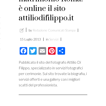
licare?
è online il sito
er gli autori
attiliodifilippo.it
a è l’article marketing
by
Redazione Comunicati Stampa
marketing e stile di scrittura
15 Luglio 2013
in
Servizi
ento per i publishers
Facebook
Twitter
Email
Pinterest
Condividi
Pubblicato il sito del fotografo Attilio Di
Filippo, specializzato in servizi fotografici
per cerimonie. Sul sito trovate la biografia, i
servizi offerti e una gallery con i migliori
scatti del professionista.
vacy