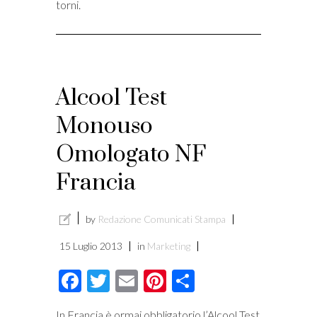
torni.
Alcool Test
Monouso
Omologato NF
Francia
by
Redazione Comunicati Stampa
15 Luglio 2013
in
Marketing
Facebook
Twitter
Email
Pinterest
Condividi
In Francia è ormai obbligatorio l’Alcool Test