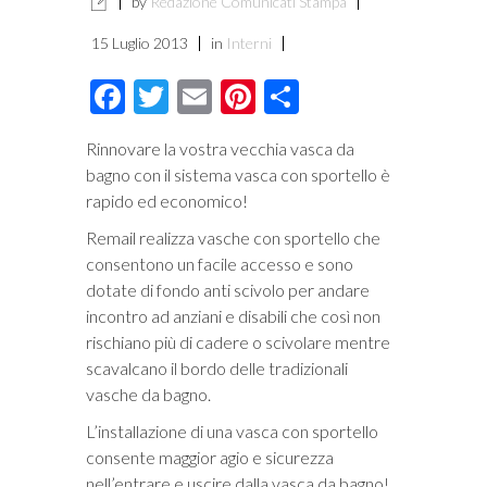
by
Redazione Comunicati Stampa
15 Luglio 2013
in
Interni
Facebook
Twitter
Email
Pinterest
Condividi
Rinnovare la vostra vecchia vasca da
bagno con il sistema vasca con sportello è
rapido ed economico!
Remail realizza vasche con sportello che
consentono un facile accesso e sono
dotate di fondo anti scivolo per andare
incontro ad anziani e disabili che così non
rischiano più di cadere o scivolare mentre
scavalcano il bordo delle tradizionali
vasche da bagno.
L’installazione di una vasca con sportello
consente maggior agio e sicurezza
nell’entrare e uscire dalla vasca da bagno!