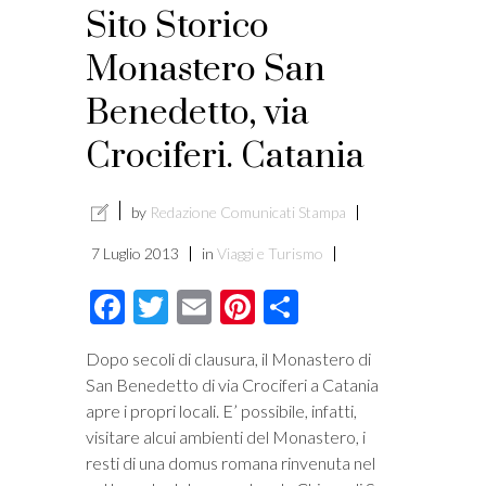
Sito Storico
Monastero San
Benedetto, via
Crociferi. Catania
by
Redazione Comunicati Stampa
7 Luglio 2013
in
Viaggi e Turismo
Facebook
Twitter
Email
Pinterest
Condividi
Dopo secoli di clausura, il Monastero di
San Benedetto di via Crociferi a Catania
apre i propri locali. E’ possibile, infatti,
visitare alcui ambienti del Monastero, i
resti di una domus romana rinvenuta nel