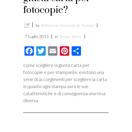
fotocopie?
i
by
Redazione Comunicati Stampa
7 Luglio 2013
in
Tempo libero
Facebook
Twitter
Email
Pinterest
Condividi
come scegliere la giusta carta per
fotocopie e per stampante. esistono una
serie di accorgimenti per scegliere la carta
in quanto ogni stampa avrà le sue
catatteristiche e di conseguenza una resa
diversa