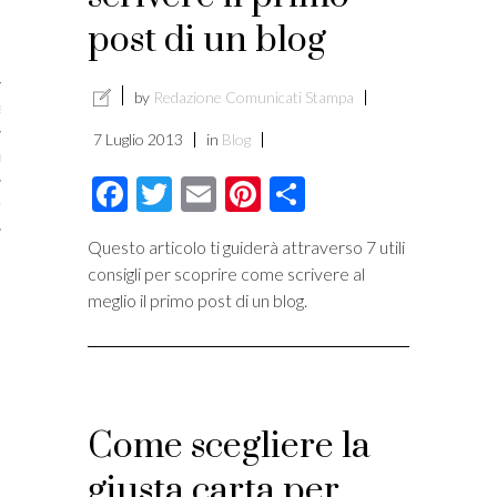
licare?
post di un blog
er gli autori
by
Redazione Comunicati Stampa
a è l’article marketing
7 Luglio 2013
in
Blog
marketing e stile di scrittura
Facebook
Twitter
Email
Pinterest
Condividi
ento per i publishers
Questo articolo ti guiderà attraverso 7 utili
consigli per scoprire come scrivere al
meglio il primo post di un blog.
Come scegliere la
giusta carta per
vacy