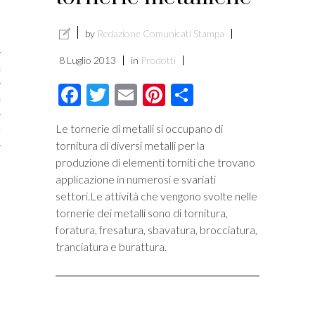
licare?
by
Redazione Comunicati Stampa
er gli autori
8 Luglio 2013
in
Prodotti
a è l’article marketing
Facebook
Twitter
Email
Pinterest
Condividi
marketing e stile di scrittura
Le tornerie di metalli si occupano di
ento per i publishers
tornitura di diversi metalli per la
produzione di elementi torniti che trovano
applicazione in numerosi e svariati
settori.Le attività che vengono svolte nelle
tornerie dei metalli sono di tornitura,
foratura, fresatura, sbavatura, brocciatura,
tranciatura e burattura.
vacy