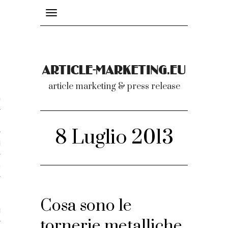
Toggle
navigation
nicati
article marketing & press release
omunicati stampa
a comunicati 2007-2020
8 Luglio 2013
cati Video
dei comunicati
Cosa sono le
ti
tornerie metalliche