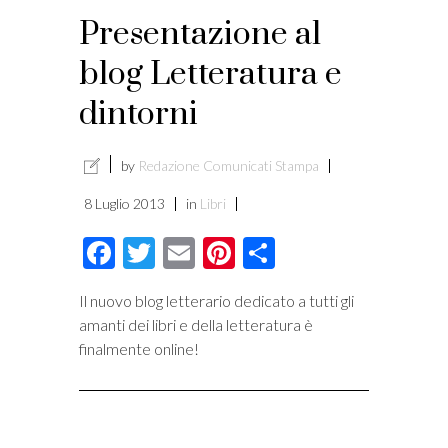
Presentazione al
i
blog Letteratura e
dintorni
by
Redazione Comunicati Stampa
8 Luglio 2013
in
Libri
Facebook
Twitter
Email
Pinterest
Condividi
Il nuovo blog letterario dedicato a tutti gli
amanti dei libri e della letteratura è
finalmente online!