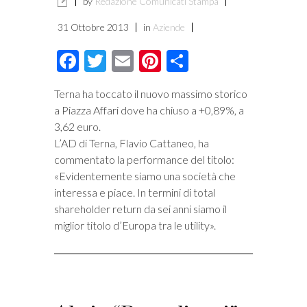
by
Redazione Comunicati Stampa
31 Ottobre 2013
in
Aziende
Facebook
Twitter
Email
Pinterest
Condividi
Terna ha toccato il nuovo massimo storico
a Piazza Affari dove ha chiuso a +0,89%, a
3,62 euro.
L’AD di Terna, Flavio Cattaneo, ha
commentato la performance del titolo:
«Evidentemente siamo una società che
interessa e piace. In termini di total
shareholder return da sei anni siamo il
miglior titolo d’Europa tra le utility».