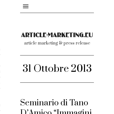
Toggle
navigation
nicati
article marketing & press release
omunicati stampa
a comunicati 2007-2020
31 Ottobre 2013
cati Video
dei comunicati
Seminario di Tano
ti
D’Amico “Immagini