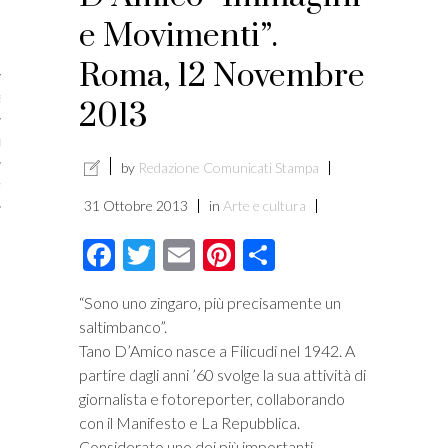
licare?
e Movimenti”.
er gli autori
Roma, 12 Novembre
a è l’article marketing
2013
marketing e stile di scrittura
by
Redazione Comunicati Stampa
ento per i publishers
31 Ottobre 2013
in
Arte e cultura
Facebook
Twitter
Email
Pinterest
Condividi
“Sono uno zingaro, più precisamente un
saltimbanco”.
Tano D’Amico nasce a Filicudi nel 1942. A
partire dagli anni ’60 svolge la sua attività di
giornalista e fotoreporter, collaborando
con il Manifesto e La Repubblica.
vacy
Considerato uno dei più importanti