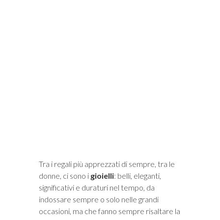
i
Tra i regali più apprezzati di sempre, tra le
donne, ci sono i
gioielli
: belli, eleganti,
significativi e duraturi nel tempo, da
indossare sempre o solo nelle grandi
occasioni, ma che fanno sempre risaltare la