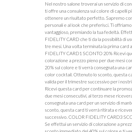
Nel nostro salone troverai un servizio di 
ti offre una consulenza sul colore di capelli p
ottenere un risultato perfetto. Sapremo consig
personali e al look che preferisci. Ti offri
vantaggioso, premiando la tua fedeltà. Effe
FIDELITY CARD che ti da la possibilità di us
tre mesi. Una volta terminata la prima card
FIDELITY CARD1 SCONTO 20% Ricevi questa c
colorazione a prezzo pieno per due mesi con
20% sul colore e ti verrà consegnata una ca
color cocktail. Ottenuto lo sconto, questa 
valida per il trimestre successivo per i 
Ricevi questa card per continuare la promozi
due mesi consecutivi, al terzo mese ricever
consegnata una card per un servizio di mant
sconto, questa card ti verrà ritirata e ric
successivo. COLOR FIDELITY CARD3 SCONT
Se effettui un servizio di colorazione a pre
sconto immediato del 40% sul colore e ti ve