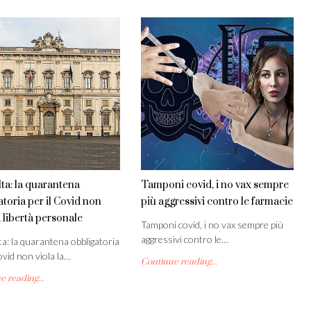
ta: la quarantena
Tamponi covid, i no vax sempre
atoria per il Covid non
più aggressivi contro le farmacie
a libertà personale
Tamponi covid, i no vax sempre più
aggressivi contro le…
a: la quarantena obbligatoria
ovid non vìola la…
Continue reading...
 reading...