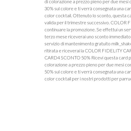
di colorazione a prezzo pieno per due mesi 
30% sul colore e ti verrà consegnata una ca
color cocktail. Ottenuto lo sconto, questa 
valida per il trimestre successivo. COL
continuare la promozione. Se effettui un ser
terzo mese riceverai uno sconto immediato d
servizio di mantenimento gratuito milk_shake
ritirata e riceverai la COLOR FIDELITY CA
CARD4 SCONTO 50% Ricevi questa card per c
colorazione a prezzo pieno per due mesi con
50% sul colore e ti verrà consegnata una ca
color cocktail per i nostri prodotti per parru