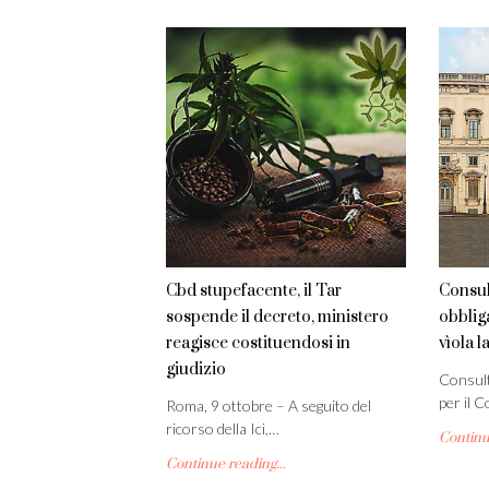
Cbd stupefacente, il Tar
Consul
sospende il decreto, ministero
obblig
reagisce costituendosi in
vìola l
giudizio
Consult
per il C
Roma, 9 ottobre – A seguito del
ricorso della Ici,…
Continue
Continue reading...