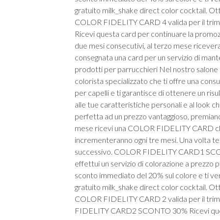
gratuito milk_shake direct color cocktail. Ott
COLOR FIDELITY CARD 4 valida per il t
Ricevi questa card per continuare la promozi
due mesi consecutivi, al terzo mese ricever
consegnata una card per un servizio di mante
prodotti per parrucchieri Nel nostro salo
colorista specializzato che ti offre una consul
per capelli e ti garantisce di ottenere un ris
alle tue caratteristiche personali e al look 
perfetta ad un prezzo vantaggioso, premiando
mese ricevi una COLOR FIDELITY CARD che ti d
incrementeranno ogni tre mesi. Una volta ter
successivo. COLOR FIDELITY CARD1 SCONTO
effettui un servizio di colorazione a prezzo 
sconto immediato del 20% sul colore e ti ve
gratuito milk_shake direct color cocktail. Ott
COLOR FIDELITY CARD 2 valida per il trime
FIDELITY CARD2 SCONTO 30% Ricevi questa 